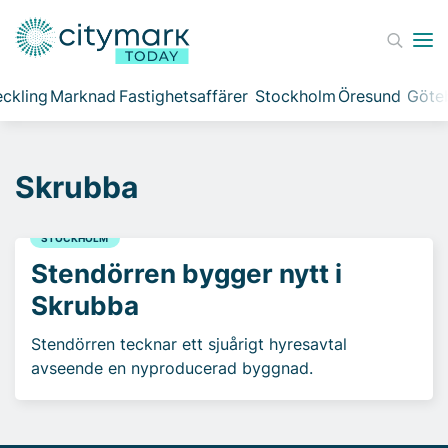
ckling
Marknad
Fastighetsaffärer
Stockholm
Öresund
Göte
Skrubba
STOCKHOLM
Stendörren bygger nytt i
Skrubba
Stendörren tecknar ett sjuårigt hyresavtal
avseende en nyproducerad byggnad.