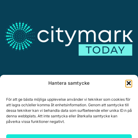
Annonsera
Hantera samtycke
Om Citymark.today
Personuppgiftspolicy
För att ge bästa möjliga upplevelse använder vi tekniker som cookies för
att lagra och/eller komma åt enhetsinformation. Genom att samtycke till
dessa tekniker kan vi behandla data som surfbeteende eller unika ID:n på
denna webbplats. Att inte samtycka eller återkalla samtycke kan
påverka vissa funktioner negativt.
Citymark, Östernäsvägen 1, 827 32 Ljusdal
www.citymark.se
, Tel. växel 0651-15050,
Policy för