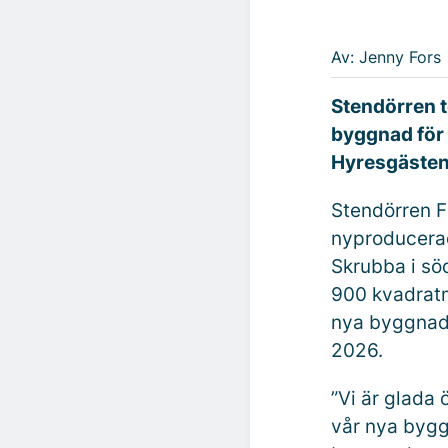
Av: Jenny Fors
Stendörren t
byggnad för 
Hyresgästen 
Stendörren F
nyproducerad
Skrubba i sö
900 kvadratm
nya byggnade
2026.
”
Vi är glada 
vår nya bygg