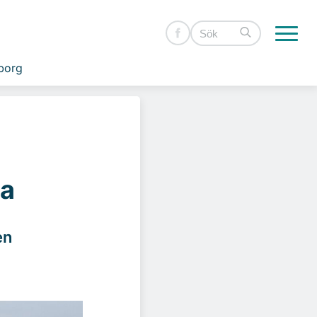
borg
ba
en