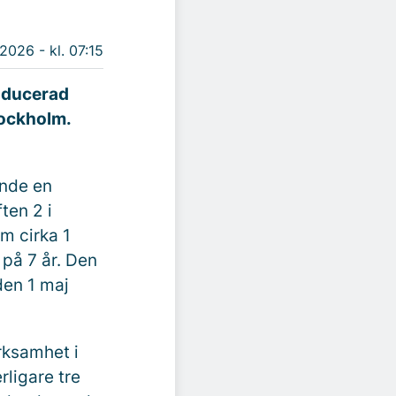
 2026 - kl. 07:15
roducerad
tockholm.
ende en
ten 2 i
m cirka 1
 på 7 år. Den
den 1 maj
erksamhet i
ligare tre