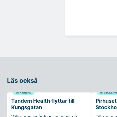
Läs också
UTHYRNING
UTVECKLIN
Tandem Health flyttar till
Pirhuset
Kungsgatan
Stockho
Väljer Humlegårdens fastighet på
Tillträder