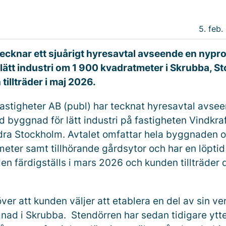
5. feb.
ecknar ett sjuårigt hyresavtal avseende en nyp
lätt industri om 1 900 kvadratmeter i Skrubba, S
tillträder i maj 2026.
astigheter AB (publ) har tecknat hyresavtal avse
 byggnad för lätt industri på fastigheten Vindkraf
dra Stockholm. Avtalet omfattar hela byggnaden o
eter samt tillhörande gårdsytor och har en löptid
n färdigställs i mars 2026 och kunden tillträder 
över att kunden väljer att etablera en del av sin v
nad i Skrubba. Stendörren har sedan tidigare ytter