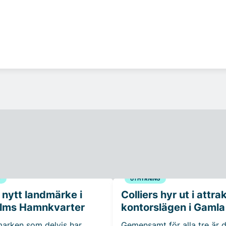
G
UTHYRNING
 nytt landmärke i
Colliers hyr ut i attra
lms Hamnkvarter
kontorslägen i Gamla
 marken som delvis har
Gemensamt för alla tre är d