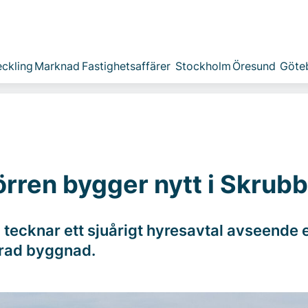
ckling
Marknad
Fastighetsaffärer
Stockholm
Öresund
Göte
rren bygger nytt i Skrub
 tecknar ett sjuårigt hyresavtal avseende 
rad byggnad.