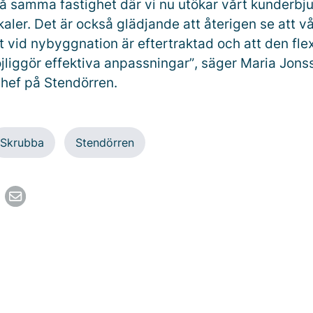
 samma fastighet där vi nu utökar vårt kunderb
ler. Det är också glädjande att återigen se att v
vid nybyggnation är eftertraktad och att den flexi
jliggör effektiva anpassningar”
, säger Maria Jons
hef på Stendörren.
Skrubba
Stendörren