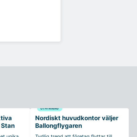
UTHYRNING
ktiva
Nordiskt huvudkontor väljer
 Stan
Ballongflygaren
et unika
Tydlig trend att företag flyttar till