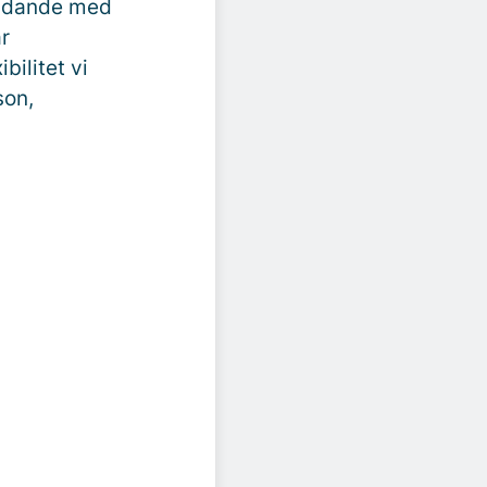
judande med
år
bilitet vi
son,