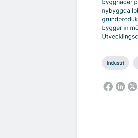
byggnader på
nybyggda loka
grundprodukt 
bygger in mö
Utvecklingsc
Industri