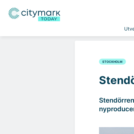
Utve
STOCKHOLM
Stendö
Stendörren
nyproduce