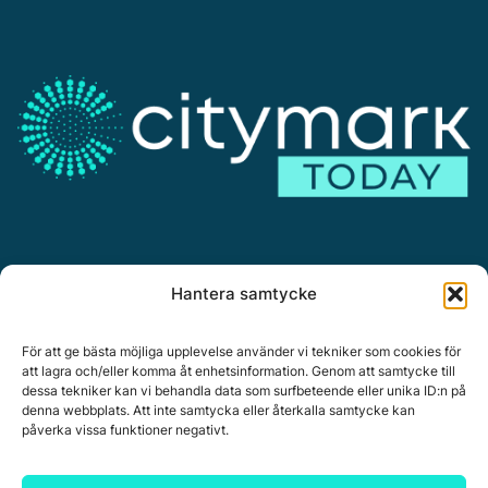
Annonsera
Hantera samtycke
Om Citymark.today
Personuppgiftspolicy
För att ge bästa möjliga upplevelse använder vi tekniker som cookies för
att lagra och/eller komma åt enhetsinformation. Genom att samtycke till
dessa tekniker kan vi behandla data som surfbeteende eller unika ID:n på
denna webbplats. Att inte samtycka eller återkalla samtycke kan
påverka vissa funktioner negativt.
Citymark, Östernäsvägen 1, 827 32 Ljusdal
www.citymark.se
, Tel. växel 0651-15050,
Policy för