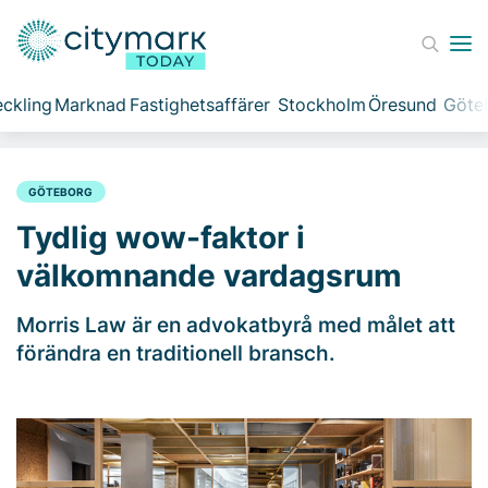
ckling
Marknad
Fastighetsaffärer
Stockholm
Öresund
Göte
GÖTEBORG
Tydlig wow-faktor i
välkomnande vardagsrum
Morris Law är en advokatbyrå med målet att
förändra en traditionell bransch.