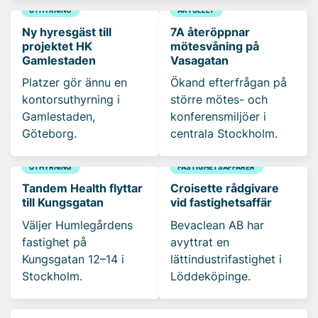
UTHYRNING
AKTUELLT
Ny hyresgäst till
7A återöppnar
projektet HK
mötesvåning på
Gamlestaden
Vasagatan
Platzer gör ännu en
Ökand efterfrågan på
kontorsuthyrning i
större mötes- och
Gamlestaden,
konferensmiljöer i
Göteborg.
centrala Stockholm.
UTHYRNING
FASTIGHETSAFFÄRER
Tandem Health flyttar
Croisette rådgivare
till Kungsgatan
vid fastighetsaffär
Väljer Humlegårdens
Bevaclean AB har
fastighet på
avyttrat en
Kungsgatan 12–14 i
lättindustrifastighet i
Stockholm.
Löddeköpinge.