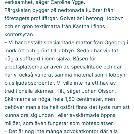
verksamhet, säger Caroline Ygge.
Färgskalan bygger på nedtonade kulörer från
företagets profilfärger. Golvet är i betong i lobbyn
och en grön textilmatta från Kasthall finns i
kontorsytan.
– Vi har beställt specialritade mattor från Ogeborg i
mörkrött och grönt till lobbyn. Sedan har vi ritat
några soffbord i lönn själva. Båsen för
arbetsplatserna är även de specialritade och där
har vi också varierat samma material som i lobbyn
plus ljudabsorbenter. Vi ville inte ha ett hav av
traditionella skärmar i filt, säger Johan Olsson.
Skärmarna är höga, hela 1,80 centimeter, men
behöver man sitta helt ostört finns det tysta rum att
kunna dra sig undan i eller avskärmade öppna
miljöer, som även fungerar som mötesplatser.
– Det är nog inte många advokatkontor där alla