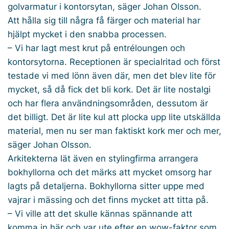
golvarmatur i kontorsytan, säger Johan Olsson.
Att hålla sig till några få färger och material har
hjälpt mycket i den snabba processen.
– Vi har lagt mest krut på entréloungen och
kontorsytorna. Receptionen är specialritad och först
testade vi med lönn även där, men det blev lite för
mycket, så då fick det bli kork. Det är lite nostalgi
och har flera användningsområden, dessutom är
det billigt. Det är lite kul att plocka upp lite utskällda
material, men nu ser man faktiskt kork mer och mer,
säger Johan Olsson.
Arkitekterna lät även en stylingfirma arrangera
bokhyllorna och det märks att mycket omsorg har
lagts på detaljerna. Bokhyllorna sitter uppe med
vajrar i mässing och det finns mycket att titta på.
– Vi ville att det skulle kännas spännande att
komma in här och var ute efter en wow-faktor som