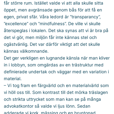
får större rum. Istället valde vi att alla skulle sitta
öppet, men avgränsade genom­­ bås för att få en
egen, privat sfär. Våra ledord är ”transparancy”,
”excellence” och ”mindfulness”. De ville vi skulle
återspeglas i lokalen. Det ska synas att vi är bra på
det vi gör, men miljön får inte kännas stel och
ogästvänlig. Det var därför viktigt att det skulle
kännas välkomnande.
Det ger verkligen en lugnande känsla när man kliver
in i lobbyn, som omgärdas av en trästruktur med
definierade undertak och väggar med en variation i
material.
– Vi tog fram en färgvärld och en material­värld som
vi höll oss till. Som kontrast till det mörka träslagen
och strikta uttrycket som man kan se på många
advokatkontor så valde vi ljus lönn. Sedan
adderade vi kork, mässing och en bruntonad