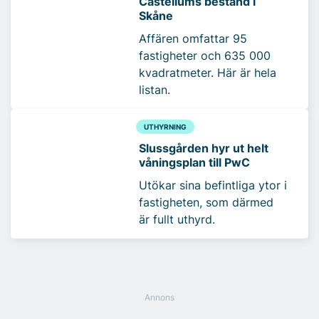
Castellums bestånd i
Skåne
Affären omfattar 95
fastigheter och 635 000
kvadratmeter. Här är hela
listan.
UTHYRNING
Slussgården hyr ut helt
våningsplan till PwC
Utökar sina befintliga ytor i
fastigheten, som därmed
är fullt uthyrd.