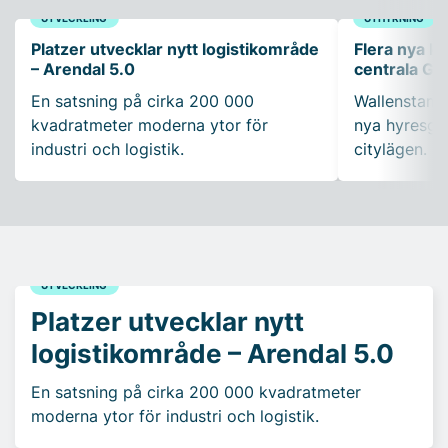
UTVECKLING
UTHYRNING
Platzer utvecklar nytt logistikområde
Flera nya ko
– Arendal 5.0
centrala Gö
En satsning på cirka 200 000
Wallenstam 
kvadratmeter moderna ytor för
nya hyresgäs
industri och logistik.
citylägen.
UTVECKLING
Platzer utvecklar nytt
logistikområde – Arendal 5.0
En satsning på cirka 200 000 kvadratmeter
moderna ytor för industri och logistik.