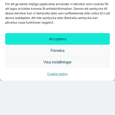
För att ge bästa möjliga upplevelse använder vi tekniker som cookies för
att lagra och/eller komma åt enhetsinformation. Genom att samtycke till
dessa tekniker kan vi behandla data som surfbeteende eller unika ID:n på
Få relevanta branschnyheter
denna webbplats. Att inte samtycka eller återkalla samtycke kan
varje vecka
påverka vissa funktioner negativt.
Acceptera
Förneka
Läs senaste analysen
Visa inställningar
Cookie-policy