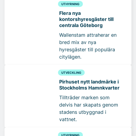
UTHYRNING
Flera nya
kontorshyresgäster till
centrala Göteborg
Wallenstam attraherar en
bred mix av nya
hyresgäster till populära
citylägen.
UTVECKLING
Pirhuset nytt landmärke i
Stockholms Hamnkvarter
Tillträder marken som
delvis har skapats genom
stadens utbyggnad i
vattnet.
UTHYRNING