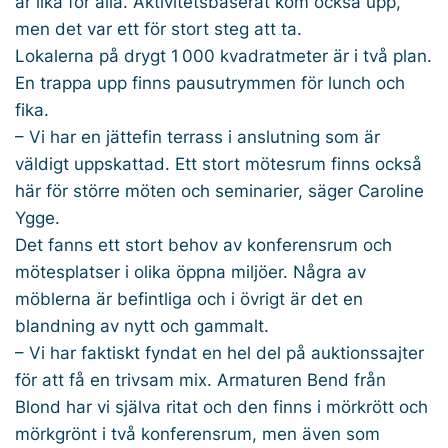
är lika för alla. Aktivitetsbaserat kom också upp,
men det var ett för stort steg att ta.
Lokalerna på drygt 1 000 kvadratmeter är i två plan.
En trappa upp finns pausutrymmen för lunch och
fika.
– Vi har en jättefin terrass i anslutning som är
väldigt uppskattad. Ett stort mötesrum finns också
här för större möten och seminarier, säger Caroline
Ygge.
Det fanns ett stort behov av konferensrum och
mötesplatser i olika öppna miljöer. Några av
möblerna är befintliga och i övrigt är det en
blandning av nytt och gammalt.
– Vi har faktiskt fyndat en hel del på auktionssajter
för att få en trivsam mix. Armaturen Bend från
Blond har vi själva ritat och den finns i mörkrött och
mörkgrönt i två konferensrum, men även som