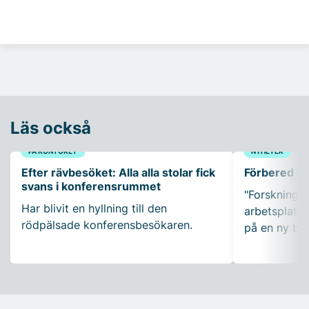
Läs också
PÅ KONTORET
NYHETER
Efter rävbesöket: Alla alla stolar fick
Förbered ar
svans i konferensrummet
"Forskning so
Har blivit en hyllning till den
arbetsplatser
rödpälsade konferensbesökaren.
på en ny bo