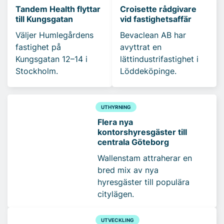
Tandem Health flyttar
Croisette rådgivare
till Kungsgatan
vid fastighetsaffär
Väljer Humlegårdens
Bevaclean AB har
fastighet på
avyttrat en
Kungsgatan 12–14 i
lättindustrifastighet i
Stockholm.
Löddeköpinge.
UTHYRNING
Flera nya
kontorshyresgäster till
centrala Göteborg
Wallenstam attraherar en
bred mix av nya
hyresgäster till populära
citylägen.
UTVECKLING