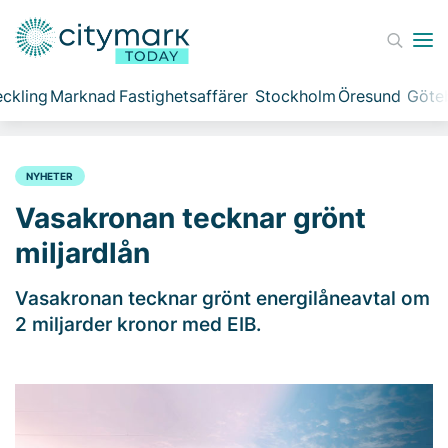
ckling
Marknad
Fastighetsaffärer
Stockholm
Öresund
Göte
NYHETER
Vasakronan tecknar grönt
miljardlån
Vasakronan tecknar grönt energilåneavtal om
2 miljarder kronor med EIB.