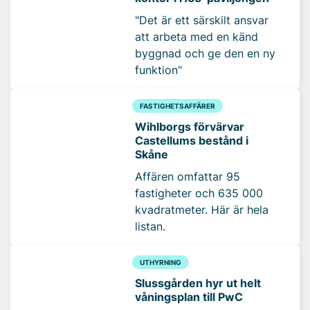
"Det är ett särskilt ansvar
att arbeta med en känd
byggnad och ge den en ny
funktion"
FASTIGHETSAFFÄRER
Wihlborgs förvärvar
Castellums bestånd i
Skåne
Affären omfattar 95
fastigheter och 635 000
kvadratmeter. Här är hela
listan.
UTHYRNING
Slussgården hyr ut helt
våningsplan till PwC