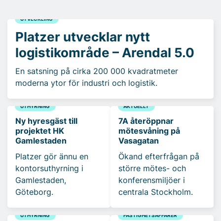
UTVECKLING
Platzer utvecklar nytt
logistikområde – Arendal 5.0
En satsning på cirka 200 000 kvadratmeter
moderna ytor för industri och logistik.
UTHYRNING
AKTUELLT
Ny hyresgäst till
7A återöppnar
projektet HK
mötesvåning på
Gamlestaden
Vasagatan
Platzer gör ännu en
Ökand efterfrågan på
kontorsuthyrning i
större mötes- och
Gamlestaden,
konferensmiljöer i
Göteborg.
centrala Stockholm.
UTHYRNING
FASTIGHETSAFFÄRER