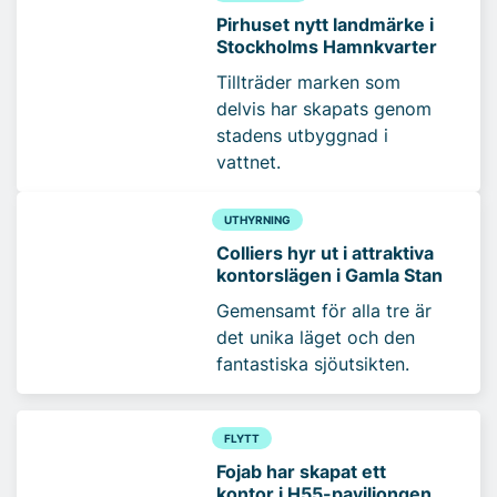
Pirhuset nytt landmärke i
Stockholms Hamnkvarter
Tillträder marken som
delvis har skapats genom
stadens utbyggnad i
vattnet.
UTHYRNING
Colliers hyr ut i attraktiva
kontorslägen i Gamla Stan
Gemensamt för alla tre är
det unika läget och den
fantastiska sjöutsikten.
FLYTT
Fojab har skapat ett
kontor i H55-paviljongen