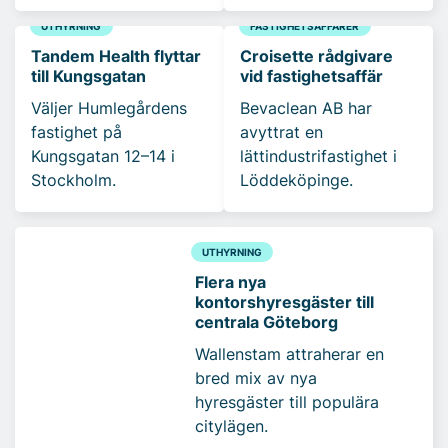
UTHYRNING
FASTIGHETSAFFÄRER
Tandem Health flyttar
Croisette rådgivare
till Kungsgatan
vid fastighetsaffär
Väljer Humlegårdens
Bevaclean AB har
fastighet på
avyttrat en
Kungsgatan 12–14 i
lättindustrifastighet i
Stockholm.
Löddeköpinge.
UTHYRNING
Flera nya
kontorshyresgäster till
centrala Göteborg
Wallenstam attraherar en
bred mix av nya
hyresgäster till populära
citylägen.