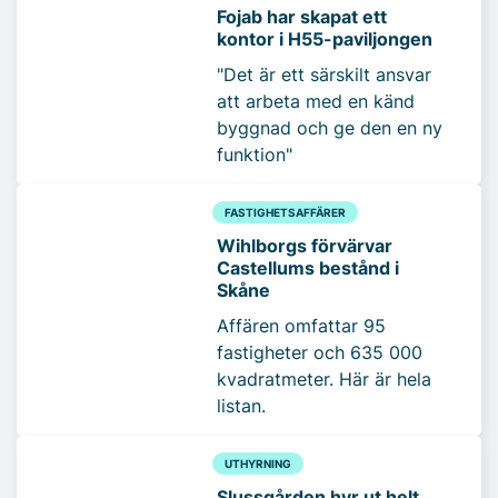
Fojab har skapat ett
kontor i H55-paviljongen
"Det är ett särskilt ansvar
att arbeta med en känd
byggnad och ge den en ny
funktion"
FASTIGHETSAFFÄRER
Wihlborgs förvärvar
Castellums bestånd i
Skåne
Affären omfattar 95
fastigheter och 635 000
kvadratmeter. Här är hela
listan.
UTHYRNING
Slussgården hyr ut helt