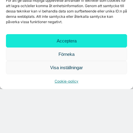
För att ge bästa möjliga upplevelse använder vi tekniker som cookies för
att lagra och/eller komma åt enhetsinformation. Genom att samtycke till
dessa tekniker kan vi behandla data som surfbeteende eller unika ID:n på
denna webbplats. Att inte samtycka eller återkalla samtycke kan
påverka vissa funktioner negativt.
Acceptera
Förneka
Visa inställningar
Citymarks nyhetsbrev
Cookie-policy
Få relevanta branschnyheter
varje vecka
Läs senaste analysen