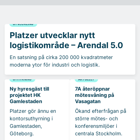
UTVECKLING
Platzer utvecklar nytt
logistikområde – Arendal 5.0
En satsning på cirka 200 000 kvadratmeter
moderna ytor för industri och logistik.
UTHYRNING
AKTUELLT
Ny hyresgäst till
7A återöppnar
projektet HK
mötesvåning på
Gamlestaden
Vasagatan
Platzer gör ännu en
Ökand efterfrågan på
kontorsuthyrning i
större mötes- och
Gamlestaden,
konferensmiljöer i
Göteborg.
centrala Stockholm.