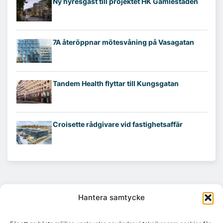
Ny hyresgäst till projektet HK Gamlestaden
7A återöppnar mötesvåning på Vasagatan
Tandem Health flyttar till Kungsgatan
Croisette rådgivare vid fastighetsaffär
Hantera samtycke