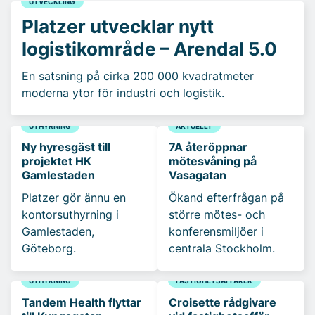
UTVECKLING
Platzer utvecklar nytt
logistikområde – Arendal 5.0
En satsning på cirka 200 000 kvadratmeter
moderna ytor för industri och logistik.
UTHYRNING
AKTUELLT
Ny hyresgäst till
7A återöppnar
projektet HK
mötesvåning på
Gamlestaden
Vasagatan
Platzer gör ännu en
Ökand efterfrågan på
kontorsuthyrning i
större mötes- och
Gamlestaden,
konferensmiljöer i
Göteborg.
centrala Stockholm.
UTHYRNING
FASTIGHETSAFFÄRER
Tandem Health flyttar
Croisette rådgivare