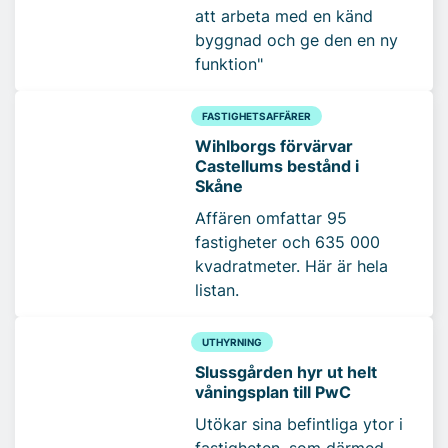
att arbeta med en känd
byggnad och ge den en ny
funktion"
FASTIGHETSAFFÄRER
Wihlborgs förvärvar
Castellums bestånd i
Skåne
Affären omfattar 95
fastigheter och 635 000
kvadratmeter. Här är hela
listan.
UTHYRNING
Slussgården hyr ut helt
våningsplan till PwC
Utökar sina befintliga ytor i