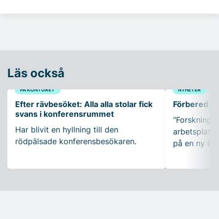
Läs också
PÅ KONTORET
NYHETER
Efter rävbesöket: Alla alla stolar fick
Förbered ar
svans i konferensrummet
"Forskning so
Har blivit en hyllning till den
arbetsplatser
rödpälsade konferensbesökaren.
på en ny bo