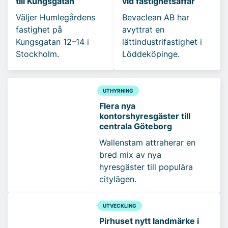
till Kungsgatan
vid fastighetsaffär
Väljer Humlegårdens
Bevaclean AB har
fastighet på
avyttrat en
Kungsgatan 12–14 i
lättindustrifastighet i
Stockholm.
Löddeköpinge.
UTHYRNING
Flera nya
kontorshyresgäster till
centrala Göteborg
Wallenstam attraherar en
bred mix av nya
hyresgäster till populära
citylägen.
UTVECKLING
Pirhuset nytt landmärke i