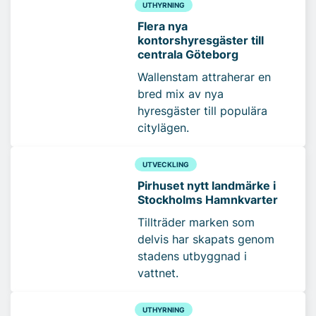
UTHYRNING
Flera nya
kontorshyresgäster till
centrala Göteborg
Wallenstam attraherar en
bred mix av nya
hyresgäster till populära
citylägen.
UTVECKLING
Pirhuset nytt landmärke i
Stockholms Hamnkvarter
Tillträder marken som
delvis har skapats genom
stadens utbyggnad i
vattnet.
UTHYRNING