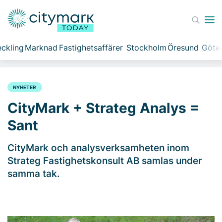
ckling
Marknad
Fastighetsaffärer
Stockholm
Öresund
Göte
NYHETER
CityMark + Strateg Analys =
Sant
CityMark och analysverksamheten inom
Strateg Fastighetskonsult AB samlas under
samma tak.