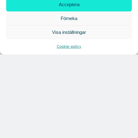
Croisette rådgivare vid fastighetsaffär
Acceptera
Förneka
Visa inställningar
Cookie-policy
Citymarks nyhetsbrev