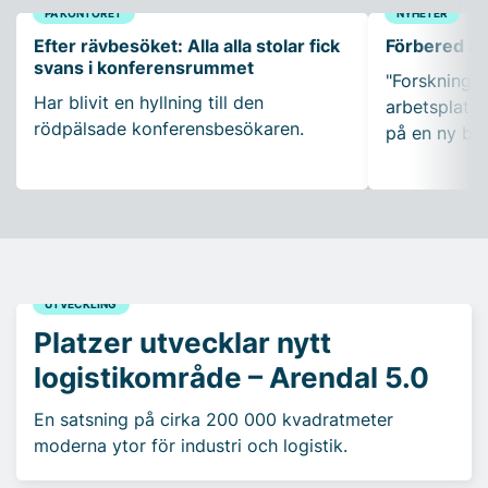
PÅ KONTORET
NYHETER
Efter rävbesöket: Alla alla stolar fick
Förbered ar
svans i konferensrummet
"Forskning so
Har blivit en hyllning till den
arbetsplatser
rödpälsade konferensbesökaren.
på en ny bo
UTVECKLING
Platzer utvecklar nytt
logistikområde – Arendal 5.0
En satsning på cirka 200 000 kvadratmeter
moderna ytor för industri och logistik.