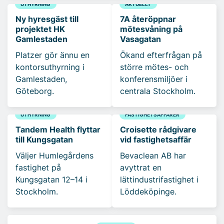
UTHYRNING
AKTUELLT
Ny hyresgäst till
7A återöppnar
projektet HK
mötesvåning på
Gamlestaden
Vasagatan
Platzer gör ännu en
Ökand efterfrågan på
kontorsuthyrning i
större mötes- och
Gamlestaden,
konferensmiljöer i
Göteborg.
centrala Stockholm.
UTHYRNING
FASTIGHETSAFFÄRER
Tandem Health flyttar
Croisette rådgivare
till Kungsgatan
vid fastighetsaffär
Väljer Humlegårdens
Bevaclean AB har
fastighet på
avyttrat en
Kungsgatan 12–14 i
lättindustrifastighet i
Stockholm.
Löddeköpinge.