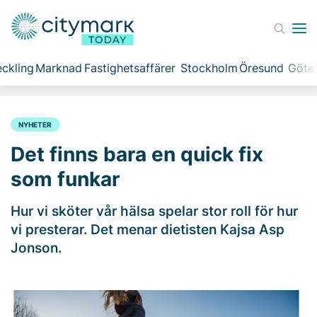
ckling
Marknad
Fastighetsaffärer
Stockholm
Öresund
Göte
NYHETER
Det finns bara en quick fix
som funkar
Hur vi sköter vår hälsa spelar stor roll för hur
vi presterar. Det menar dietisten Kajsa Asp
Jonson.