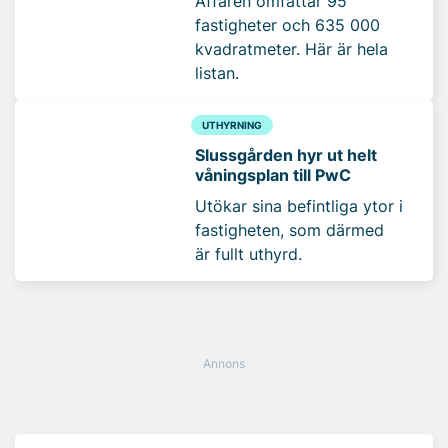
Affären omfattar 95
fastigheter och 635 000
kvadratmeter. Här är hela
listan.
UTHYRNING
Slussgården hyr ut helt
våningsplan till PwC
Utökar sina befintliga ytor i
fastigheten, som därmed
är fullt uthyrd.