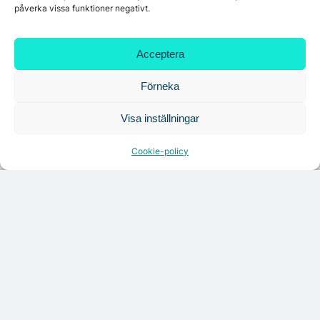
Få relevanta branschnyheter
påverka vissa funktioner negativt.
varje vecka
Acceptera
Förneka
Läs senaste analysen
Visa inställningar
Cookie-policy
ANALYS