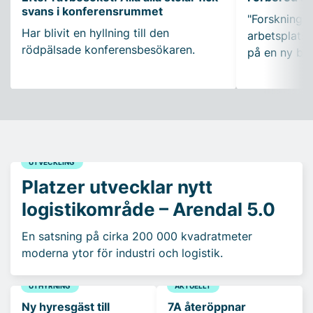
svans i konferensrummet
"Forskning so
Har blivit en hyllning till den
arbetsplatser
rödpälsade konferensbesökaren.
på en ny bo
UTVECKLING
Platzer utvecklar nytt
logistikområde – Arendal 5.0
En satsning på cirka 200 000 kvadratmeter
moderna ytor för industri och logistik.
UTHYRNING
AKTUELLT
Ny hyresgäst till
7A återöppnar