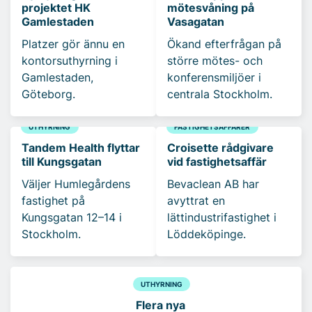
projektet HK
mötesvåning på
Gamlestaden
Vasagatan
Platzer gör ännu en
Ökand efterfrågan på
kontorsuthyrning i
större mötes- och
Gamlestaden,
konferensmiljöer i
Göteborg.
centrala Stockholm.
UTHYRNING
FASTIGHETSAFFÄRER
Tandem Health flyttar
Croisette rådgivare
till Kungsgatan
vid fastighetsaffär
Väljer Humlegårdens
Bevaclean AB har
fastighet på
avyttrat en
Kungsgatan 12–14 i
lättindustrifastighet i
Stockholm.
Löddeköpinge.
UTHYRNING
Flera nya