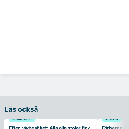
Läs också
PÅ KONTORET
NYHETER
Efter rävbesöket: Alla alla stolar fick
Förbered ar