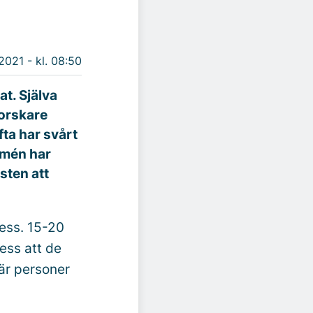
 2021 - kl. 08:50
at. Själva
forskare
ta har svårt
Almén har
sten att
ess. 15-20
ess att de
där personer