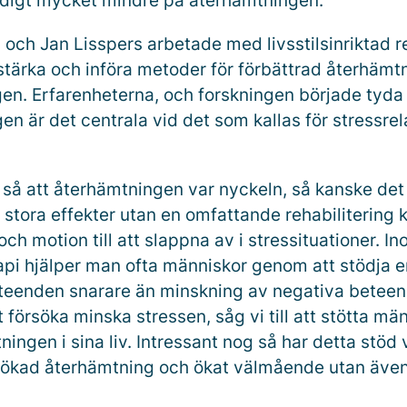
digt mycket mindre på återhämtningen.
och Jan Lisspers arbetade med livsstilsinriktad re
stärka och införa metoder för förbättrad återhämtn
gen. Erfarenheterna, och forskningen började tyda
n är det centrala vid det som kallas för stressre
 så att återhämtningen var nyckeln, så kanske det 
ora effekter utan en omfattande rehabilitering kri
och motion till att slappna av i stressituationer. I
pi hjälper man ofta människor genom att stödja e
eteenden snarare än minskning av negativa betee
tt försöka minska stressen, såg vi till att stötta mä
ingen i sina liv. Intressant nog så har detta stöd v
ll ökad återhämtning och ökat välmående utan äv