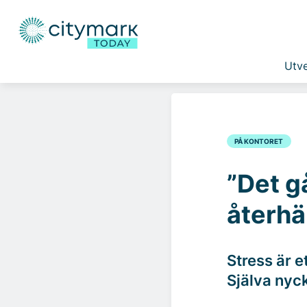
Utve
PÅ KONTORET
”Det g
återh
Stress är e
Själva nyck