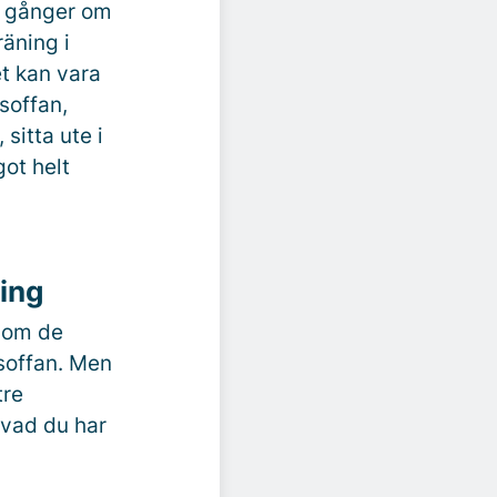
a gånger om
räning i
t kan vara
soffan,
sitta ute i
got helt
ning
 som de
 soffan. Men
tre
 vad du har