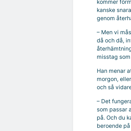
kommer förmo
kanske snarar
genom återhäm
– Men vi mås
då och då, in
återhämtning a
misstag som 
Han menar att
morgon, elle
och så vidare
– Det fungera
som passar al
på. Och du ka
beroende på 