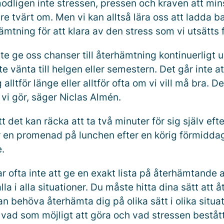
dligen inte stressen, pressen och kraven att min
e tvärt om. Men vi kan alltså lära oss att ladda b
tning för att klara av den stress som vi utsätts f
te ge oss chanser till återhämtning kontinuerligt
te vänta till helgen eller semestern. Det går inte a
lltför länge eller alltför ofta om vi vill må bra. Det
vi gör, säger Niclas Almén.
 det kan räcka att ta två minuter för sig själv efte
r en promenad på lunchen efter en körig förmidda
.
r ofta inte att ge en exakt lista på återhämtande a
la i alla situationer. Du måste hitta dina sätt att 
n behöva återhämta dig på olika sätt i olika situat
vad som möjligt att göra och vad stressen bestått 