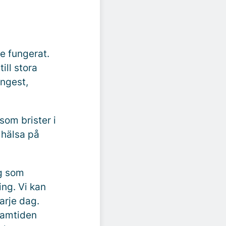
e fungerat.
ill stora
ångest,
som brister i
 hälsa på
ig som
ing. Vi kan
arje dag.
framtiden