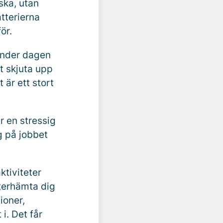
ska, utan
atterierna
ör.
 under dagen
tt skjuta upp
 är ett stort
r en stressig
g på jobbet
ktiviteter
återhämta dig
ioner,
i. Det får