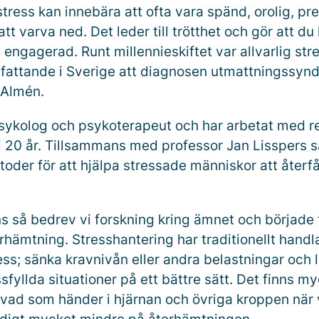
tress kan innebära att ofta vara spänd, orolig, pr
att varva ned. Det leder till trötthet och gör att du
 engagerad. Runt millennieskiftet var allvarlig str
fattande i Sverige att diagnosen utmattningssyndr
 Almén.
psykolog och psykoterapeut och har arbetat med re
i 20 år. Tillsammans med professor Jan Lisspers s
toder för att hjälpa stressade människor att återf
s så bedrev vi forskning kring ämnet och började 
rhämtning. Stresshantering har traditionellt handl
ss; sänka kravnivån eller andra belastningar och l
sfyllda situationer på ett bättre sätt. Det finns m
 vad som händer i hjärnan och övriga kroppen när 