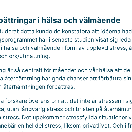
bättringar i hälsa och välmående
studerat detta kunde de konstatera att idéerna had
programmet har i senaste studien visat sig leda t
 i hälsa och välmående i form av upplevd stress, 
och ork/utmattning.
g är så centralt för måendet och vår hälsa att de 
ga återhämtning har goda chanser att förbättra sin
m återhämtningen förbättras.
a forskare överens om att det inte är stressen i s
a, utan långvarig stress och bristen på återhämtn
a stress. Det uppkommer stressfyllda situationer v
nnebär en hel del stress, liksom privatlivet. Och i 