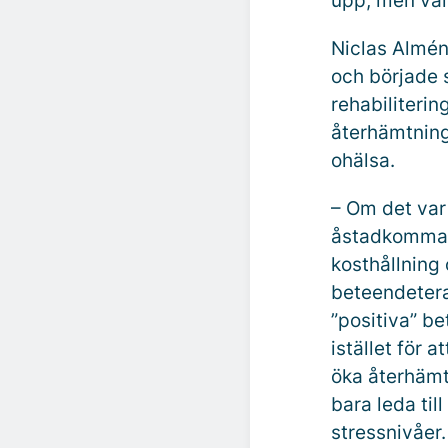
upp, men väl
Niclas Almén 
och började 
rehabiliterin
återhämtninge
ohälsa.
– Om det var
åstadkomma st
kosthållning 
beteendetera
”positiva” b
istället för a
öka återhämtn
bara leda ti
stressnivåer.