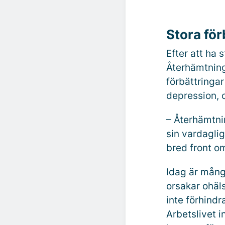
Stora för
Efter att ha 
Återhämtnings
förbättringar
depression, 
– Återhämtnin
sin vardagli
bred front o
Idag är mång
orsakar ohäls
inte förhindr
Arbetslivet i