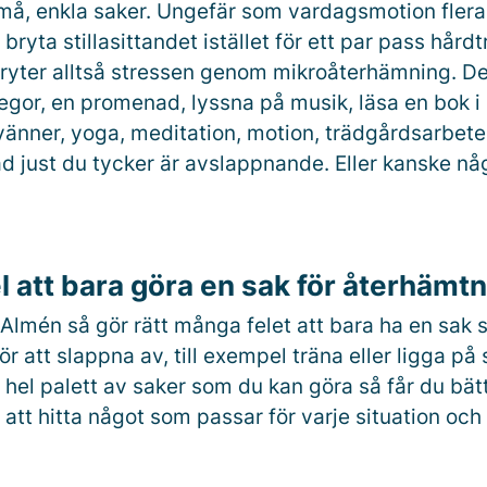
må, enkla saker. Ungefär som vardagsmotion fler
 bryta stillasittandet istället för ett par pass hårdt
ryter alltså stressen genom mikroåterhämning. De
egor, en promenad, lyssna på musik, läsa en bok i 
nner, yoga, meditation, motion, trädgårdsarbete, 
ad just du tycker är avslappnande. Eller kanske nå
el att bara göra en sak för återhämt
s Almén så gör rätt många felet att bara ha en sak
ör att slappna av, till exempel träna eller ligga på
 hel palett av saker som du kan göra så får du bät
 att hitta något som passar för varje situation och