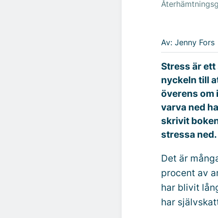
Återhämtningsgu
Av: Jenny Fors
Stress är ett
nyckeln till 
överens om i
varva ned ha
skrivit boke
stressa ned.
Det är många
procent av a
har blivit lå
har självskat