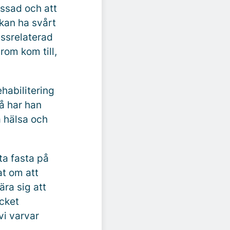
essad och att
 kan ha svårt
essrelaterad
om kom till,
habilitering
å har han
å hälsa och
ta fasta på
at om att
ära sig att
ycket
vi varvar