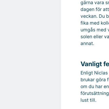
gärna vara s
dagen för att
veckan. Du b
fika med koll
umgås med vä
solen eller v
annat.
Vanligt f
Enligt Nicla
brukar göra f
om du har en
förutsättning
lust till.