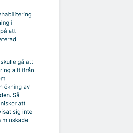
habilitering
ing i
 på att
laterad
skulle gå att
ng allt ifrån
nom
n ökning av
nden. Så
nniskor att
isat sig inte
en minskade