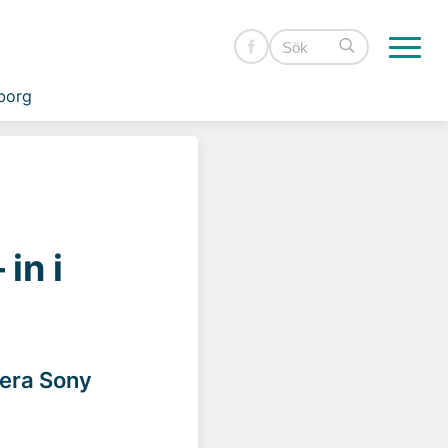
borg
in i
vera Sony