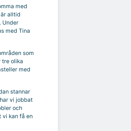
dkomma med
r alltid
. Under
ans med Tina
sområden som
 tre olika
asteller med
dan stannar
har vi jobbat
öbler och
t vi kan få en