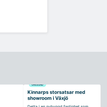
ÖRESUND
Kinnarps storsatsar med
showroom i Växjö
Detta i en nybyggd fastighet som