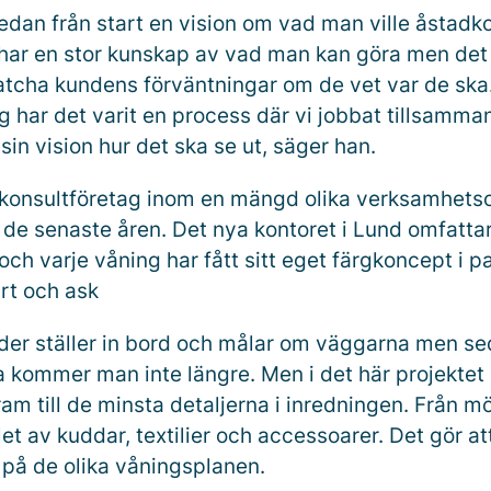
redan från start en vision om vad man ville åsta
 har en stor kunskap av vad man kan göra men det ä
matcha kundens förväntningar om de vet var de ska
g har det varit en process där vi jobbat tillsamm
sin vision hur det ska se ut, säger han.
 konsultföretag inom en mängd olika verksamhet
t de senaste åren. Det nya kontoret i Lund omfattar
ch varje våning har fått sitt eget färgkoncept i p
art och ask
er ställer in bord och målar om väggarna men se
a kommer man inte längre. Men i det här projektet 
am till de minsta detaljerna i inredningen. Från m
alet av kuddar, textilier och accessoarer. Det gör at
 på de olika våningsplanen.