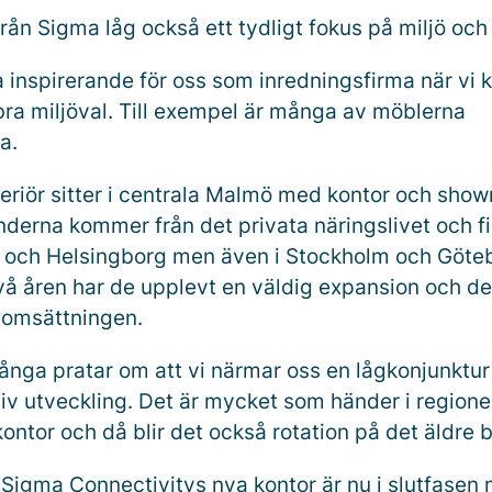
rån Sigma låg också ett tydligt fokus på miljö och 
a inspirerande för oss som inredningsfirma när vi 
 bra miljöval. Till exempel är många av möblerna
ta.
teriör sitter i centrala Malmö med kontor och show
nderna kommer från det privata näringslivet och fi
 och Helsingborg men även i Stockholm och Göte
vå åren har de upplevt en väldig expansion och de
t omsättningen.
nga pratar om att vi närmar oss en lågkonjunktur 
itiv utveckling. Det är mycket som händer i region
ontor och då blir det också rotation på det äldre 
Sigma Connectivitys nya kontor är nu i slutfasen