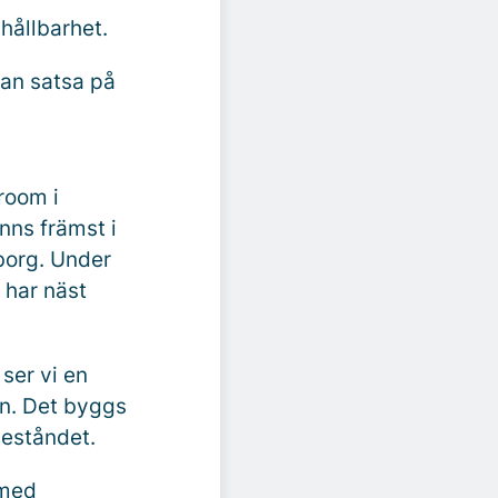
hållbarhet.
kan satsa på
room i
nns främst i
borg. Under
 har näst
ser vi en
en. Det byggs
beståndet.
 med