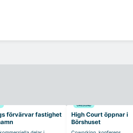
G
ÖRESUND
s förvärvar fastighet
High Court öppnar i
hamn
Börshuset
 kommersiella delar i
Coworking, konferens,