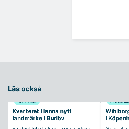
Läs också
UTVECKLING
UTVECKLIN
Kvarteret Hanna nytt
Wihlborg
landmärke i Burlöv
i Köpen
En identitetsstark nod som markerar
Gäller alla