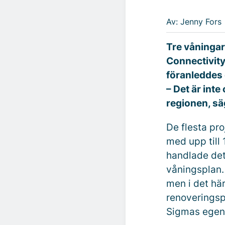
Av: Jenny Fors
Tre våningar
Connectivity
föranleddes 
– Det är inte
regionen, sä
De flesta pr
med upp till
handlade det
våningsplan.
men i det här
renoveringsp
Sigmas egen 