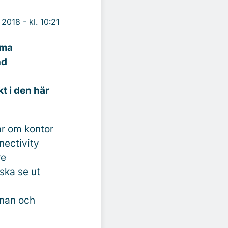
 2018 - kl. 10:21
gma
nd
t i den här
ar om kontor
nectivity
re
ska se ut
onan och