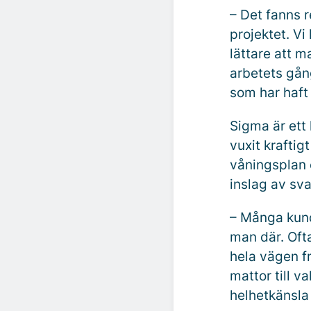
– Det fanns 
projektet. Vi
lättare att 
arbetets gån
som har haft 
Sigma är ett
vuxit kraftig
våningsplan o
inslag av sv
– Många kund
man där. Oft
hela vägen fr
mattor till v
helhetkänsla