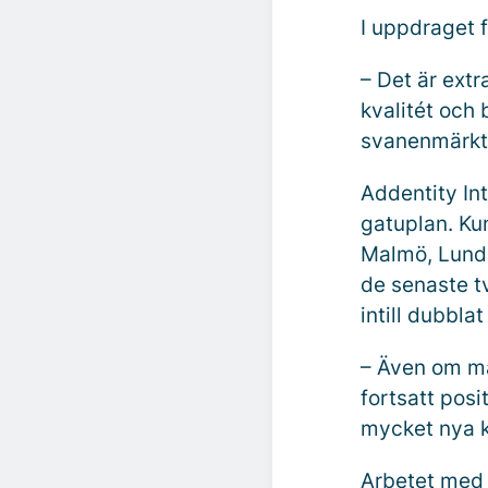
I uppdraget f
– Det är extr
kvalitét och
svanenmärk
Addentity In
gatuplan. Ku
Malmö, Lund
de senaste t
intill dubbla
– Även om må
fortsatt pos
mycket nya k
Arbetet med 