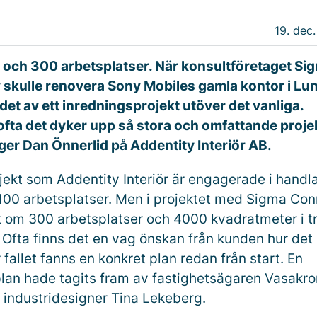
19. dec.
 och 300 arbetsplatser. När konsultföretaget Si
 skulle renovera Sony Mobiles gamla kontor i Lu
det av ett inredningsprojekt utöver det vanliga.
 ofta det dyker upp så stora och omfattande projek
ger Dan Önnerlid på Addentity Interiör AB.
ojekt som Addentity Interiör är engagerade i handl
 100 arbetsplatser. Men i projektet med Sigma Con
 om 300 arbetsplatser och 4000 kvadratmeter i t
 Ofta finns det en vag önskan från kunden hur det 
 fallet fanns en konkret plan redan från start. En
lan hade tagits fram av fastighetsägaren Vasakr
industridesigner Tina Lekeberg.