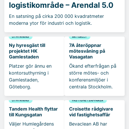
logistikområde – Arendal 5.0
En satsning på cirka 200 000 kvadratmeter
moderna ytor för industri och logistik.
UTHYRNING
AKTUELLT
Ny hyresgäst till
7A återöppnar
projektet HK
mötesvåning på
Gamlestaden
Vasagatan
Platzer gör ännu en
Ökand efterfrågan på
kontorsuthyrning i
större mötes- och
Gamlestaden,
konferensmiljöer i
Göteborg.
centrala Stockholm.
UTHYRNING
FASTIGHETSAFFÄRER
Tandem Health flyttar
Croisette rådgivare
till Kungsgatan
vid fastighetsaffär
Väljer Humlegårdens
Bevaclean AB har