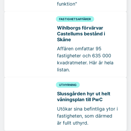
funktion"
FASTIGHETSAFFÄRER
Wihlborgs förvärvar
Castellums bestånd i
Skåne
Affären omfattar 95
fastigheter och 635 000
kvadratmeter. Här är hela
listan.
UTHYRNING
Slussgården hyr ut helt
våningsplan till PwC
Utökar sina befintliga ytor i
fastigheten, som därmed
är fullt uthyrd.