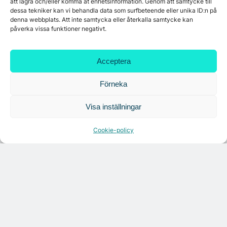
att lagra och/eller komma åt enhetsinformation. Genom att samtycke till
dessa tekniker kan vi behandla data som surfbeteende eller unika ID:n på
denna webbplats. Att inte samtycka eller återkalla samtycke kan
påverka vissa funktioner negativt.
Citymarks nyhetsbrev
Acceptera
Förneka
Få relevanta branschnyheter
varje vecka
Visa inställningar
Cookie-policy
Läs senaste analysen