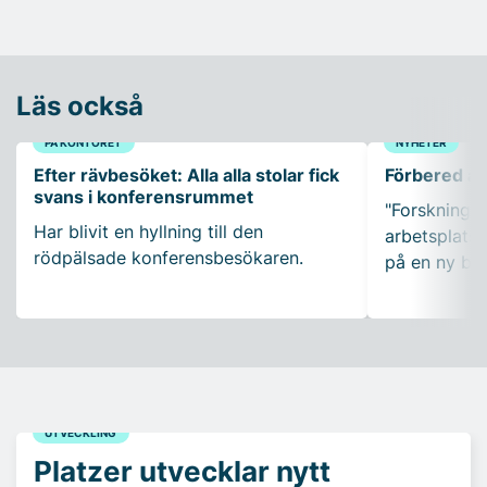
Läs också
PÅ KONTORET
NYHETER
Efter rävbesöket: Alla alla stolar fick
Förbered ar
svans i konferensrummet
"Forskning so
Har blivit en hyllning till den
arbetsplatser
rödpälsade konferensbesökaren.
på en ny bo
UTVECKLING
Platzer utvecklar nytt