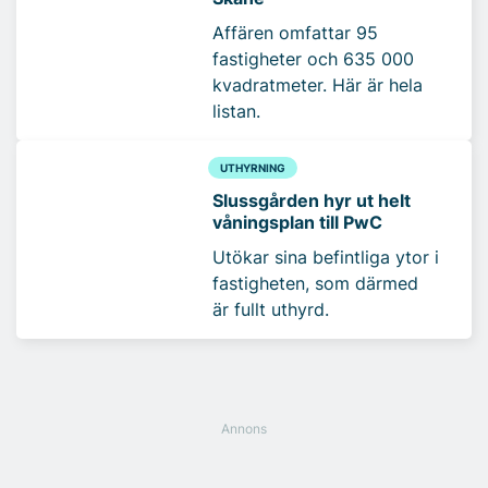
Affären omfattar 95
fastigheter och 635 000
kvadratmeter. Här är hela
listan.
UTHYRNING
Slussgården hyr ut helt
våningsplan till PwC
Utökar sina befintliga ytor i
fastigheten, som därmed
är fullt uthyrd.