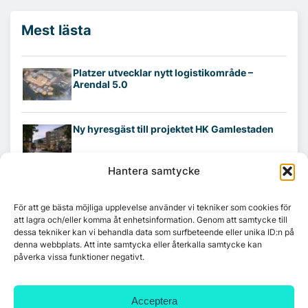
Mest lästa
Platzer utvecklar nytt logistikområde –
Arendal 5.0
Ny hyresgäst till projektet HK Gamlestaden
Hantera samtycke
7A återöppnar mötesvåning på Vasagatan
För att ge bästa möjliga upplevelse använder vi tekniker som cookies för
att lagra och/eller komma åt enhetsinformation. Genom att samtycke till
dessa tekniker kan vi behandla data som surfbeteende eller unika ID:n på
Tandem Health flyttar till Kungsgatan
denna webbplats. Att inte samtycka eller återkalla samtycke kan
påverka vissa funktioner negativt.
Croisette rådgivare vid fastighetsaffär
Acceptera