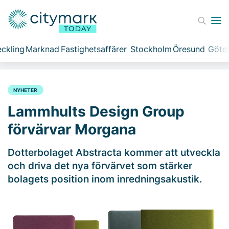
ckling
Marknad
Fastighetsaffärer
Stockholm
Öresund
Göte
NYHETER
Lammhults Design Group
förvärvar Morgana
Dotterbolaget Abstracta kommer att utveckla
och driva det nya förvärvet som stärker
bolagets position inom inredningsakustik.