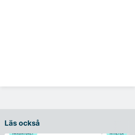
Läs också
PÅ KONTORET
NYHETER