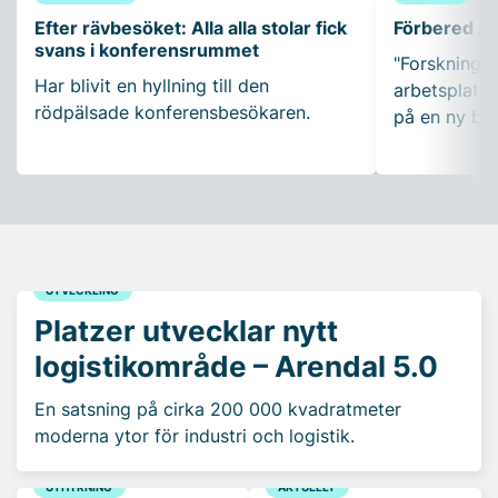
Efter rävbesöket: Alla alla stolar fick
Förbered ar
svans i konferensrummet
"Forskning so
Har blivit en hyllning till den
arbetsplatser
rödpälsade konferensbesökaren.
på en ny bo
UTVECKLING
Platzer utvecklar nytt
logistikområde – Arendal 5.0
En satsning på cirka 200 000 kvadratmeter
moderna ytor för industri och logistik.
UTHYRNING
AKTUELLT