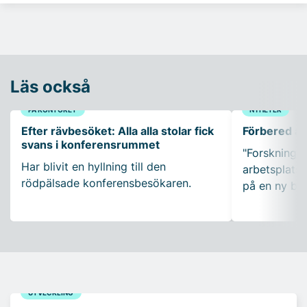
Läs också
PÅ KONTORET
NYHETER
Efter rävbesöket: Alla alla stolar fick
Förbered ar
svans i konferensrummet
"Forskning so
Har blivit en hyllning till den
arbetsplatser
rödpälsade konferensbesökaren.
på en ny bo
UTVECKLING