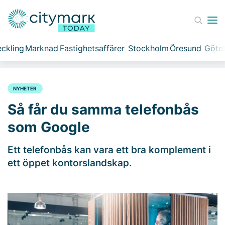
ckling
Marknad
Fastighetsaffärer
Stockholm
Öresund
Göte
NYHETER
Så får du samma telefonbås
som Google
Ett telefonbås kan vara ett bra komplement i
ett öppet kontorslandskap.