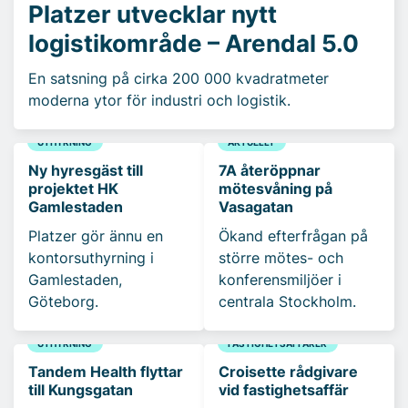
Platzer utvecklar nytt
logistikområde – Arendal 5.0
En satsning på cirka 200 000 kvadratmeter
moderna ytor för industri och logistik.
UTHYRNING
AKTUELLT
Ny hyresgäst till
7A återöppnar
projektet HK
mötesvåning på
Gamlestaden
Vasagatan
Platzer gör ännu en
Ökand efterfrågan på
kontorsuthyrning i
större mötes- och
Gamlestaden,
konferensmiljöer i
Göteborg.
centrala Stockholm.
UTHYRNING
FASTIGHETSAFFÄRER
Tandem Health flyttar
Croisette rådgivare
till Kungsgatan
vid fastighetsaffär