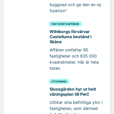
byggnad och ge den en ny
funktion"
FASTIGHETSAFFÄRER
Wihlborgs förvärvar
Castellums bestånd i
Skåne
Affären omfattar 95
fastigheter och 635 000
kvadratmeter. Här är hela
listan.
UTHYRNING
Slussgården hyr ut helt
våningsplan till PwC
Utökar sina befintliga ytor i
fastigheten, som därmed