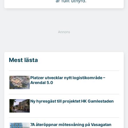
är fullt uthyrd.
Mest lästa
Platzer utvecklar nytt logistikområde –
Arendal 5.0
Ny hyresgäst till projektet HK Gamlestaden
7A återöppnar mötesvåning på Vasagatan