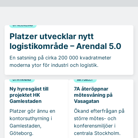
UTVECKLING
Platzer utvecklar nytt
logistikområde – Arendal 5.0
En satsning på cirka 200 000 kvadratmeter
moderna ytor för industri och logistik.
UTHYRNING
AKTUELLT
Ny hyresgäst till
7A återöppnar
projektet HK
mötesvåning på
Gamlestaden
Vasagatan
Platzer gör ännu en
Ökand efterfrågan på
kontorsuthyrning i
större mötes- och
Gamlestaden,
konferensmiljöer i
Göteborg.
centrala Stockholm.