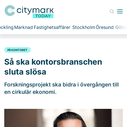
ckling
Marknad
Fastighetsaffärer
Stockholm
Öresund
Göte
PÅ KONTORET
Så ska kontorsbranschen
sluta slösa
Forskningsprojekt ska bidra i övergången till
en cirkulär ekonomi.