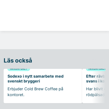
Läs också
PÅ KONTORET
PÅ KONTORET
Sodexo i nytt samarbete med
Efter rävbesö
svenskt bryggeri
svans i ko
Erbjuder Cold Brew Coffee på
Har blivit en
kontoret.
rödpälsade 