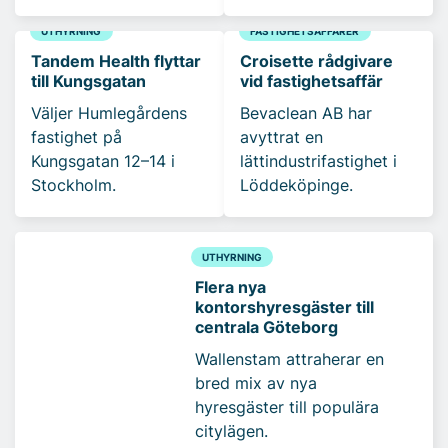
UTHYRNING
FASTIGHETSAFFÄRER
Tandem Health flyttar
Croisette rådgivare
till Kungsgatan
vid fastighetsaffär
Väljer Humlegårdens
Bevaclean AB har
fastighet på
avyttrat en
Kungsgatan 12–14 i
lättindustrifastighet i
Stockholm.
Löddeköpinge.
UTHYRNING
Flera nya
kontorshyresgäster till
centrala Göteborg
Wallenstam attraherar en
bred mix av nya
hyresgäster till populära
citylägen.