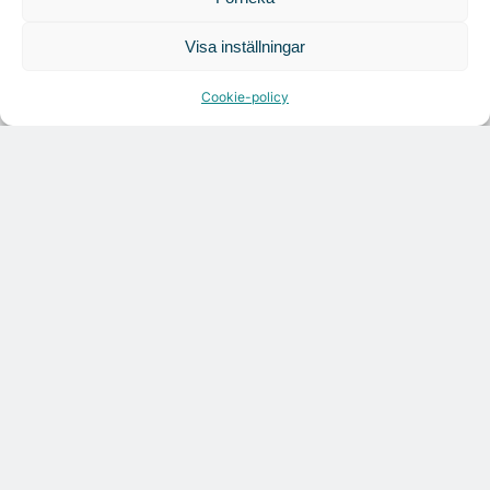
Visa inställningar
Cookie-policy
Citymarks nyhetsbrev
Få relevanta branschnyheter
varje vecka
Läs senaste analysen