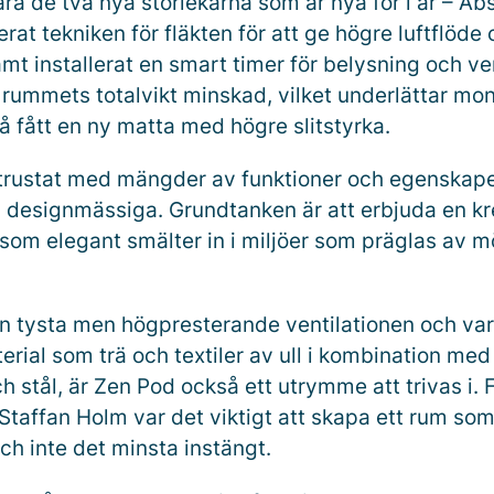
ara de två nya storlekarna som är nya för i år – Ab
at tekniken för fläkten för att ge högre luftflöde 
amt installerat en smart timer för belysning och ven
rummets totalvikt minskad, vilket underlättar mon
å fått en ny matta med högre slitstyrka.
trustat med mängder av funktioner och egenskape
 designmässiga. Grundtanken är att erbjuda en kr
 som elegant smälter in i miljöer som präglas av 
n tysta men högpresterande ventilationen och va
erial som trä och textiler av ull i kombination med
 stål, är Zen Pod också ett utrymme att trivas i. 
Staffan Holm var det viktigt att skapa ett rum so
ch inte det minsta instängt.