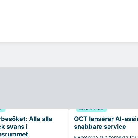
T
INFÖR FLYTTEN
vbesöket: Alla alla
OCT lanserar AI-assis
ck svans i
snabbare service
nsrummet
Nyheterna ska förenkla för