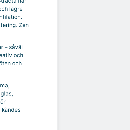
stracta har
och lägre
tilation.
tering. Zen
r – såväl
eativ och
möten och
rma,
 glas,
För
m kändes