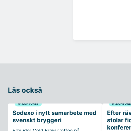
Läs också
PÅ KONTORET
PÅ KONTORE
Sodexo i nytt samarbete med
Efter rä
svenskt bryggeri
stolar fi
konfere
Erbjuder Cold Brew Coffee på