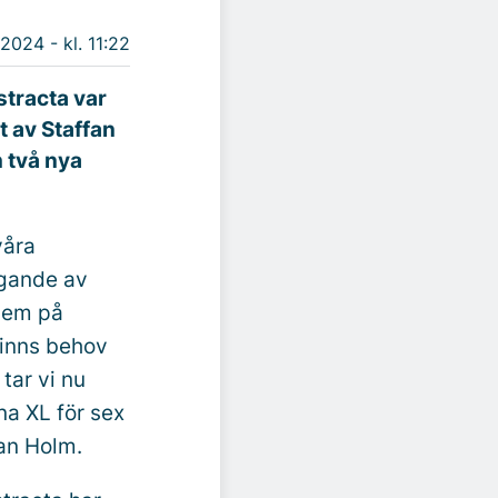
 2024 - kl. 11:22
tracta var
t av Staffan
 två nya
våra
agande av
lem på
 finns behov
tar vi nu
na XL för sex
fan Holm.