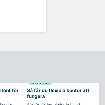
INFÖR FLYTTEN
tent för
Så får du flexibla kontor att
fungera
 kunder
Afa försäkring bjuder in till ett