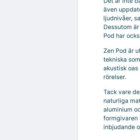
Det är inte b
även uppdater
ljudnivåer, s
Dessutom är 
Pod har ocks
Zen Pod är u
tekniska som
akustisk oas
rörelser.
Tack vare de
naturliga mat
aluminium och
formgivaren 
inbjudande o