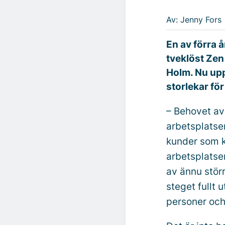
Av: Jenny Fors
En av förra 
tveklöst Zen
Holm. Nu upp
storlekar för
– Behovet av 
arbetsplatse
kunder som k
arbetsplatsen
av ännu stör
steget fullt 
personer och