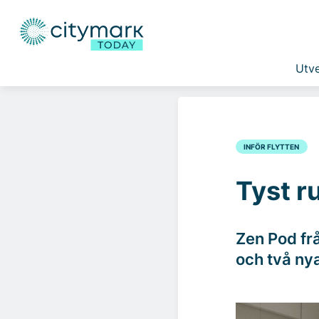
Utve
INFÖR FLYTTEN
Tyst r
Zen Pod fr
och två nya