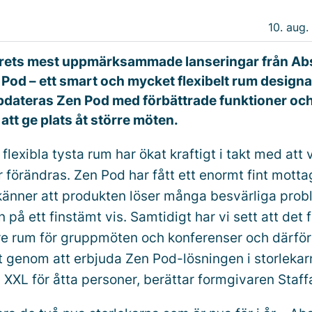
10. aug.
årets mest uppmärksammade lanseringar från Abs
 Pod – ett smart och mycket flexibelt rum designa
dateras Zen Pod med förbättrade funktioner och
 att ge plats åt större möten.
flexibla tysta rum har ökat kraftigt i takt med att 
r förändras. Zen Pod har fått ett enormt fint mott
änner att produkten löser många besvärliga prob
 på ett finstämt vis. Samtidigt har vi sett att det
re rum för gruppmöten och konferenser och därför 
ut genom att erbjuda Zen Pod-lösningen i storlekar
 XXL för åtta personer, berättar formgivaren Staf