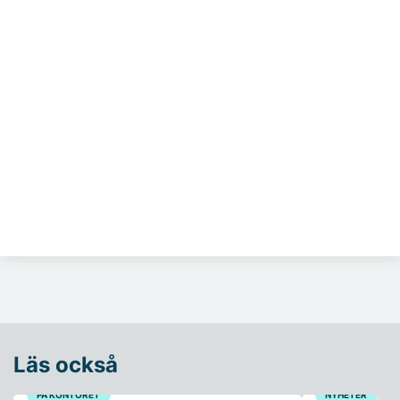
Läs också
PÅ KONTORET
NYHETER