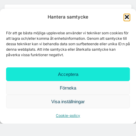
Mest lästa
Hantera samtycke
Platzer utvecklar nytt logistikområde –
För att ge bästa möjliga upplevelse använder vi tekniker som cookies för
Arendal 5.0
att lagra och/eller komma åt enhetsinformation. Genom att samtycke till
dessa tekniker kan vi behandla data som surfbeteende eller unika ID:n på
denna webbplats. Att inte samtycka eller återkalla samtycke kan
påverka vissa funktioner negativt.
Ny hyresgäst till projektet HK Gamlestaden
Acceptera
7A återöppnar mötesvåning på Vasagatan
Förneka
Visa inställningar
Tandem Health flyttar till Kungsgatan
Cookie-policy
Croisette rådgivare vid fastighetsaffär