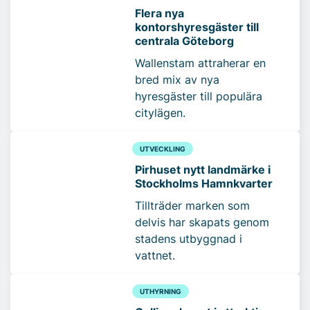
Flera nya
kontorshyresgäster till
centrala Göteborg
Wallenstam attraherar en
bred mix av nya
hyresgäster till populära
citylägen.
UTVECKLING
Pirhuset nytt landmärke i
Stockholms Hamnkvarter
Tillträder marken som
delvis har skapats genom
stadens utbyggnad i
vattnet.
UTHYRNING