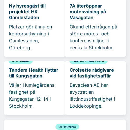
Ny hyresgäst till
7A återöppnar
projektet HK
mötesvåning på
Gamlestaden
Vasagatan
Platzer gör ännu en
Ökand efterfrågan på
kontorsuthyrning i
större mötes- och
Gamlestaden,
konferensmiljöer i
Göteborg.
centrala Stockholm.
UTHYRNING
FASTIGHETSAFFÄRER
Tandem Health flyttar
Croisette rådgivare
till Kungsgatan
vid fastighetsaffär
Väljer Humlegårdens
Bevaclean AB har
fastighet på
avyttrat en
Kungsgatan 12–14 i
lättindustrifastighet i
Stockholm.
Löddeköpinge.
UTHYRNING