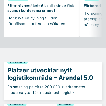
Efter rävbesöket: Alla alla stolar fick
Förbered ar
svans i konferensrummet
"Forskning so
Har blivit en hyllning till den
arbetsplatser
rödpälsade konferensbesökaren.
på en ny bo
UTVECKLING
Platzer utvecklar nytt
logistikområde – Arendal 5.0
En satsning på cirka 200 000 kvadratmeter
moderna ytor för industri och logistik.
UTHYRNING
AKTUELLT