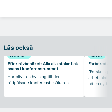
Läs också
PÅ KONTORET
NYHETER
Efter rävbesöket: Alla alla stolar fick
Förbered ar
svans i konferensrummet
"Forskning so
Har blivit en hyllning till den
arbetsplatser
rödpälsade konferensbesökaren.
på en ny bo