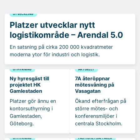
UTVECKLING
Platzer utvecklar nytt
logistikområde – Arendal 5.0
En satsning på cirka 200 000 kvadratmeter
moderna ytor för industri och logistik.
UTHYRNING
AKTUELLT
Ny hyresgäst till
7A återöppnar
projektet HK
mötesvåning på
Gamlestaden
Vasagatan
Platzer gör ännu en
Ökand efterfrågan på
kontorsuthyrning i
större mötes- och
Gamlestaden,
konferensmiljöer i
Göteborg.
centrala Stockholm.
UTHYRNING
FASTIGHETSAFFÄRER