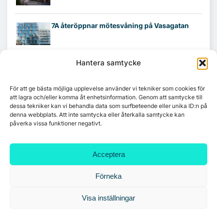
7A återöppnar mötesvåning på Vasagatan
Hantera samtycke
Tandem Health flyttar till Kungsgatan
För att ge bästa möjliga upplevelse använder vi tekniker som cookies för
att lagra och/eller komma åt enhetsinformation. Genom att samtycke till
Croisette rådgivare vid fastighetsaffär
dessa tekniker kan vi behandla data som surfbeteende eller unika ID:n på
denna webbplats. Att inte samtycka eller återkalla samtycke kan
påverka vissa funktioner negativt.
Acceptera
Förneka
Visa inställningar