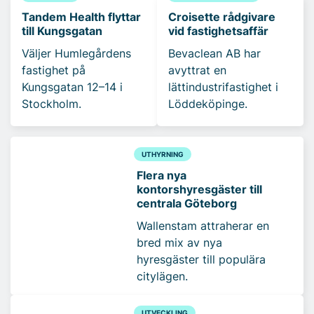
Tandem Health flyttar
Croisette rådgivare
till Kungsgatan
vid fastighetsaffär
Väljer Humlegårdens
Bevaclean AB har
fastighet på
avyttrat en
Kungsgatan 12–14 i
lättindustrifastighet i
Stockholm.
Löddeköpinge.
UTHYRNING
Flera nya
kontorshyresgäster till
centrala Göteborg
Wallenstam attraherar en
bred mix av nya
hyresgäster till populära
citylägen.
UTVECKLING