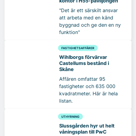
kontor i H55-paviljongen
"Det är ett särskilt ansvar
att arbeta med en känd
byggnad och ge den en ny
funktion"
FASTIGHETSAFFÄRER
Wihlborgs förvärvar
Castellums bestånd i
Skåne
Affären omfattar 95
fastigheter och 635 000
kvadratmeter. Här är hela
listan.
UTHYRNING
Slussgården hyr ut helt
våningsplan till PwC