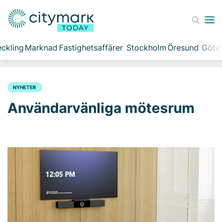
ckling
Marknad
Fastighetsaffärer
Stockholm
Öresund
Göte
NYHETER
Användarvänliga mötesrum