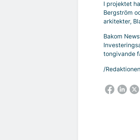
I projektet 
Bergström oc
arkitekter, 
Bakom Newst.
Investerings
tongivande f
/Redaktione