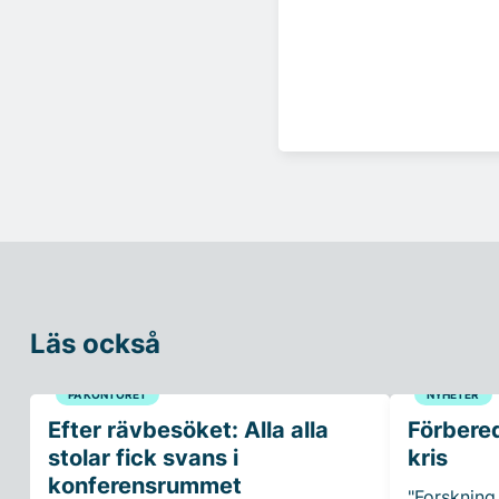
Läs också
PÅ KONTORET
NYHETER
Efter rävbesöket: Alla alla
Förbered
stolar fick svans i
kris
konferensrummet
"Forskning 