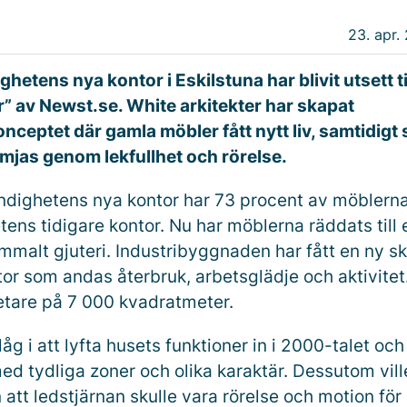
23. apr.
etens nya kontor i Eskilstuna har blivit utsett til
r” av Newst.se. White arkitekter har skapat
nceptet där gamla möbler fått nytt liv, samtidigt
ämjas genom lekfullhet och rörelse.
dighetens nya kontor har 73 procent av möblerna 
ns tidigare kontor. Nu har möblerna räddats till et
ammalt gjuteri. Industribyggnaden har fått en ny s
or som andas återbruk, arbetsglädje och aktivitet
tare på 7 000 kvadratmeter.
g i att lyfta husets funktioner in i 2000-talet och
ed tydliga zoner och olika karaktär. Dessutom vill
tt ledstjärnan skulle vara rörelse och motion för 