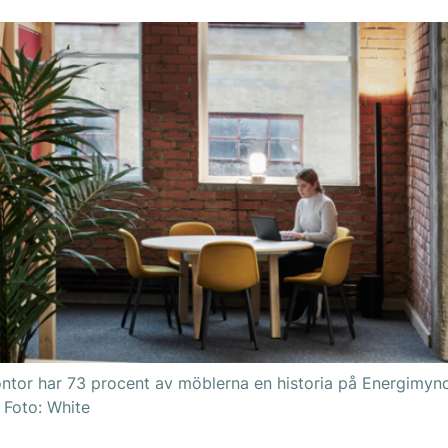
kontor har 73 procent av möblerna en historia på Energimyn
. Foto: White