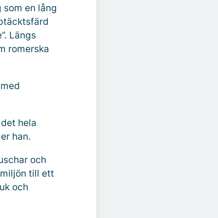
ig som en lång
ptäcktsfärd
e”. Längs
som romerska
t med
 det hela
ger han.
duschar och
ljön till ett
ruk och