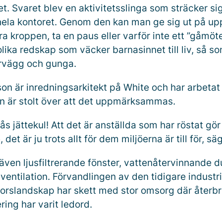
t. Svaret blev en aktivitetsslinga som sträcker s
ela kontoret. Genom den kan man ge sig ut på up
era kroppen, ta en paus eller varför inte ett ”gåmöt
lika redskap som väcker barnasinnet till liv, så 
tervägg och gunga.
son är inredningsarkitekt på White och har arbeta
an är stolt över att det uppmärksammas.
tås jättekul! Att det är anställda som har röstat gör
 det är ju trots allt för dem miljöerna är till för, sä
 även ljusfiltrerande fönster, vattenåtervinnande 
entilation. Förvandlingen av den tidigare industrimi
ntorslandskap har skett med stor omsorg där återb
ing har varit ledord.