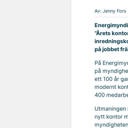
Av: Jenny Fors
Energimyndigh
”Årets konto
inredningsko
på jobbet fr
På Energimyn
på myndighete
ett 100 år g
modernt kont
400 medarbe
Utmaningen lå
nytt kontor m
myndigheten a