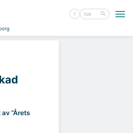
borg
ukad
t av ”Årets