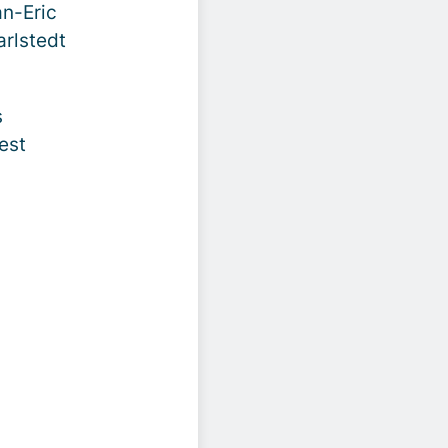
an-Eric
arlstedt
s
est