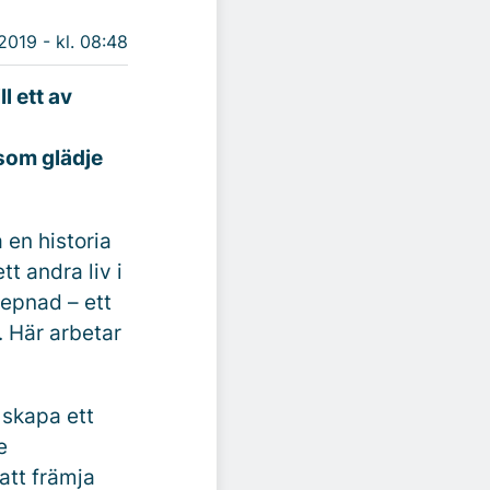
 2019 - kl. 08:48
l ett av
 som glädje
en historia
t andra liv i
kepnad – ett
. Här arbetar
 skapa ett
e
att främja