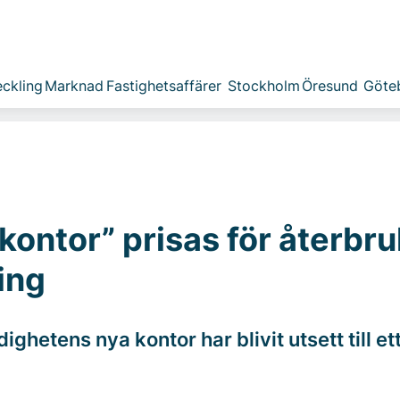
ckling
Marknad
Fastighetsaffärer
Stockholm
Öresund
Göte
 kontor” prisas för återbr
ing
ghetens nya kontor har blivit utsett till et