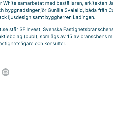
har White samarbetat med beställaren, arkitekten J
h byggnadsingenjör Gunilla Svalelid, båda från C
Black ljusdesign samt byggherren Ladingen.
se står SF Invest, Svenska Fastighetsbranschen
aktiebolag (publ), som ägs av 15 av branschens m
astighetsägare och konsulter.
n