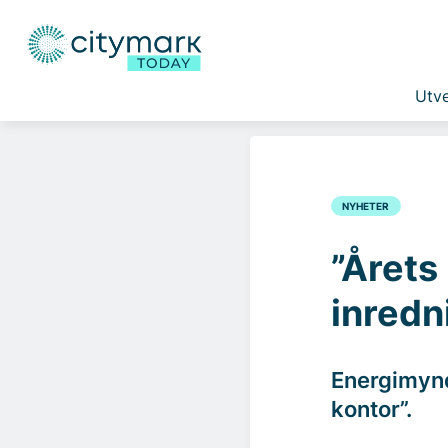
Utve
NYHETER
”Årets
inredn
Energimyndi
kontor”.