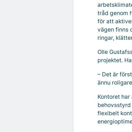
arbetsklimate
tråd genom h
för att aktiv
vägen finns o
ringar, klät
Olle Gustafs
projektet. H
– Det är förs
ännu roligare,
Kontoret har
behovsstyrd v
flexibelt ko
energioptimer