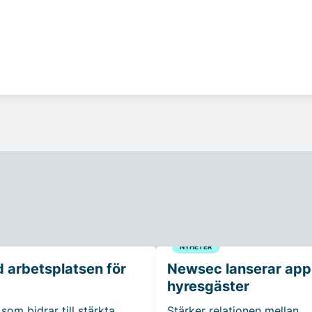
NYHETER
 arbetsplatsen för
Newsec lanserar app t
hyresgäster
som bidrar till stärkta
Stärker relationen mellan