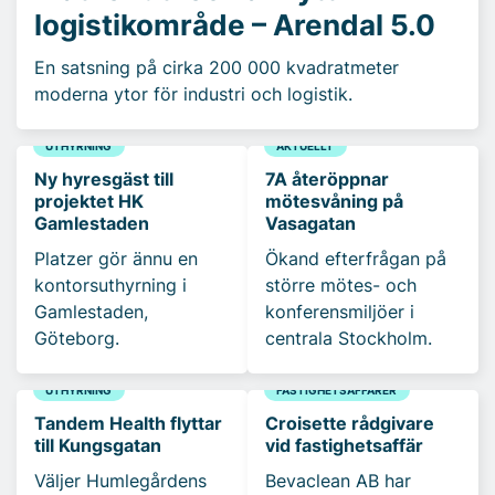
logistikområde – Arendal 5.0
En satsning på cirka 200 000 kvadratmeter
moderna ytor för industri och logistik.
UTHYRNING
AKTUELLT
Ny hyresgäst till
7A återöppnar
projektet HK
mötesvåning på
Gamlestaden
Vasagatan
Platzer gör ännu en
Ökand efterfrågan på
kontorsuthyrning i
större mötes- och
Gamlestaden,
konferensmiljöer i
Göteborg.
centrala Stockholm.
UTHYRNING
FASTIGHETSAFFÄRER
Tandem Health flyttar
Croisette rådgivare
till Kungsgatan
vid fastighetsaffär
Väljer Humlegårdens
Bevaclean AB har