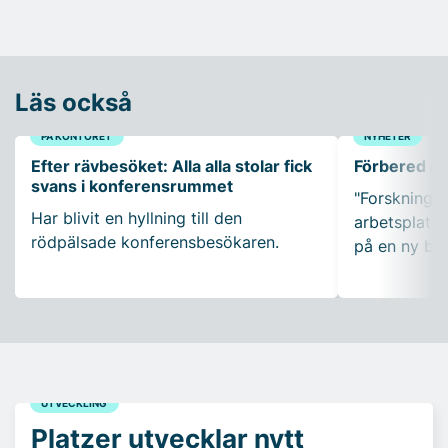
Läs också
PÅ KONTORET
NYHETER
Efter rävbesöket: Alla alla stolar fick
Förbered ar
svans i konferensrummet
"Forskning so
Har blivit en hyllning till den
arbetsplatser
rödpälsade konferensbesökaren.
på en ny bo
UTVECKLING
Platzer utvecklar nytt