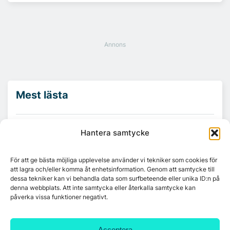
Mest lästa
Platzer utvecklar nytt logistikområde –
Hantera samtycke
Arendal 5.0
För att ge bästa möjliga upplevelse använder vi tekniker som cookies för
Ny hyresgäst till projektet HK Gamlestaden
att lagra och/eller komma åt enhetsinformation. Genom att samtycke till
dessa tekniker kan vi behandla data som surfbeteende eller unika ID:n på
denna webbplats. Att inte samtycka eller återkalla samtycke kan
påverka vissa funktioner negativt.
7A återöppnar mötesvåning på Vasagatan
Acceptera