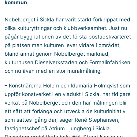
kommun.
Nobelberget i Sickla har varit starkt förknippat med
olika kulturyttringar och klubbverksamhet. Just nu
pågår byggnationen av det första bostadskvarteret
på platsen men kulturen lever vidare i området,
bland annat genom Nobelberget marknad,
kulturhusen Dieselverkstaden och Formalinfabriken
och nu även med en stor muralmålning.
– Konstnärerna Holem och Idamaria Holmqvist som
uppför konstverket i en viadukt i Sickla, har tidigare
verkat på Nobelberget och den här målningen blir
ett sätt att förlänga och utveckla de kulturinitiativ
som sattes igång där, säger René Stephansen,
fastighetschef på Atrium Ljungberg i Sickla.
Dessutom projektleds hela Wall Street Nacka av