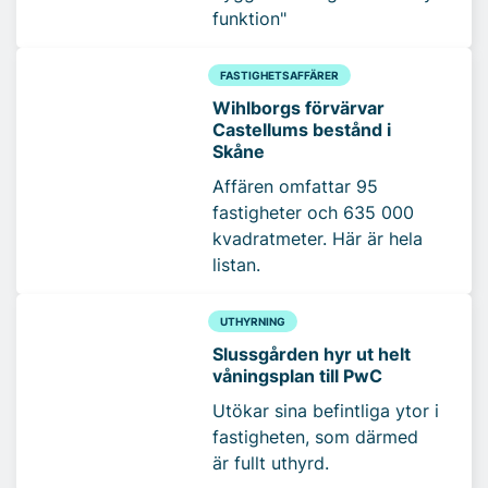
funktion"
FASTIGHETSAFFÄRER
Wihlborgs förvärvar
Castellums bestånd i
Skåne
Affären omfattar 95
fastigheter och 635 000
kvadratmeter. Här är hela
listan.
UTHYRNING
Slussgården hyr ut helt
våningsplan till PwC
Utökar sina befintliga ytor i
fastigheten, som därmed
är fullt uthyrd.