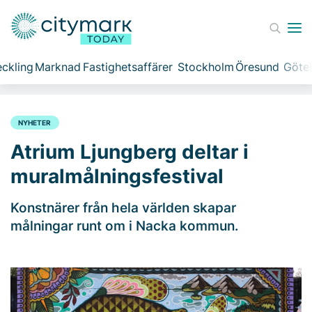
ckling
Marknad
Fastighetsaffärer
Stockholm
Öresund
Göte
NYHETER
Atrium Ljungberg deltar i
muralmålningsfestival
Konstnärer från hela världen skapar
målningar runt om i Nacka kommun.