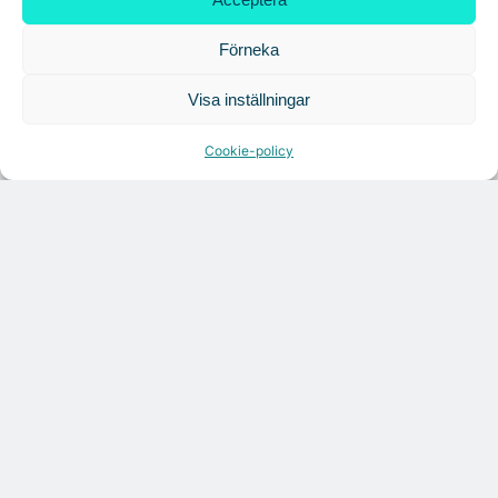
Förneka
Tandem Health flyttar till Kungsgatan
Visa inställningar
Croisette rådgivare vid fastighetsaffär
Cookie-policy