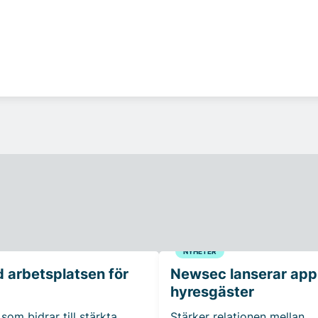
NYHETER
 arbetsplatsen för
Newsec lanserar app t
hyresgäster
som bidrar till stärkta
Stärker relationen mellan