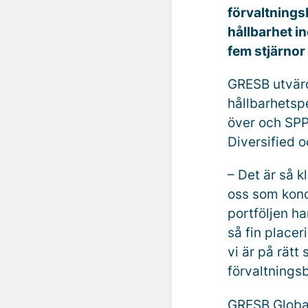
förvaltnings
hållbarhet in
fem stjärnor
GRESB utvärd
hållbarhetspe
över och SPP
Diversified 
– Det är så k
oss som konc
portföljen ha
så fin placer
vi är på rätt
förvaltnings
GRESB Global