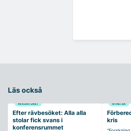
Läs också
PÅ KONTORET
NYHETER
Efter rävbesöket: Alla alla
Förbered
stolar fick svans i
kris
konferensrummet
"Forskning 