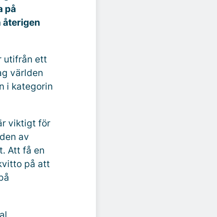
a på
n återigen
utifrån ett
ag världen
 i kategorin
r viktigt för
aden av
. Att få en
vitto på att
 på
al