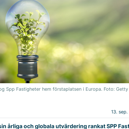
og Spp Fastigheter hem förstaplatsen i Europa. Foto: Gett
13. sep.
sin årliga och globala utvärdering rankat SPP Fas