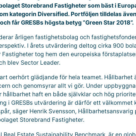
bolaget Storebrand Fastigheter som bäst i Europ
om kategorin Diversified. Portföljen tilldelas äve
 och får GRESBs högsta betyg ”Green Star 2018”.
erar årligen fastighetsbolag och fastighetsfonder 
rspektiv. I årets utvärdering deltog cirka 900 bol
 Fastigheter tog hem den europeiska förstaplatsen
och blev Sector Leader.
lart oerhört glädjande för hela teamet. Hållbarhet ä
ern och genomsyrar allt vi gör. Under uppbyggn
r hållbarhet haft en både självklar och hög prioritet
ing i GRESBs utvärdering är därför ett välkommet k
 spår, säger Henrik Svensson, Hållbarhetsansvarig
bolaget Storebrand Fastigheter.
 Real Estate Sustainability Benchmark, är en glob