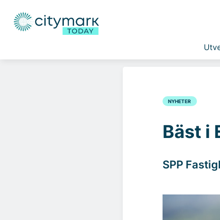
Utve
NYHETER
Bäst i
SPP Fastigh