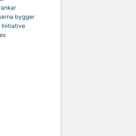
rankar
lserna bygger
Initiative
nes