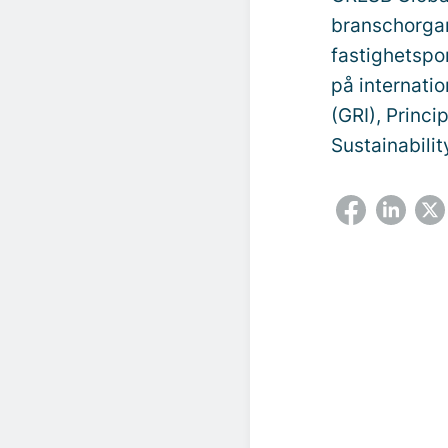
branschorgan
fastighetspor
på internatio
(GRI), Princ
Sustainabilit