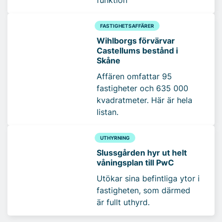
FASTIGHETSAFFÄRER
Wihlborgs förvärvar
Castellums bestånd i
Skåne
Affären omfattar 95
fastigheter och 635 000
kvadratmeter. Här är hela
listan.
UTHYRNING
Slussgården hyr ut helt
våningsplan till PwC
Utökar sina befintliga ytor i
fastigheten, som därmed
är fullt uthyrd.