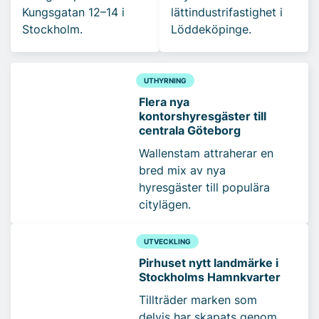
Kungsgatan 12–14 i
lättindustrifastighet i
Stockholm.
Löddeköpinge.
UTHYRNING
Flera nya
kontorshyresgäster till
centrala Göteborg
Wallenstam attraherar en
bred mix av nya
hyresgäster till populära
citylägen.
UTVECKLING
Pirhuset nytt landmärke i
Stockholms Hamnkvarter
Tillträder marken som
delvis har skapats genom