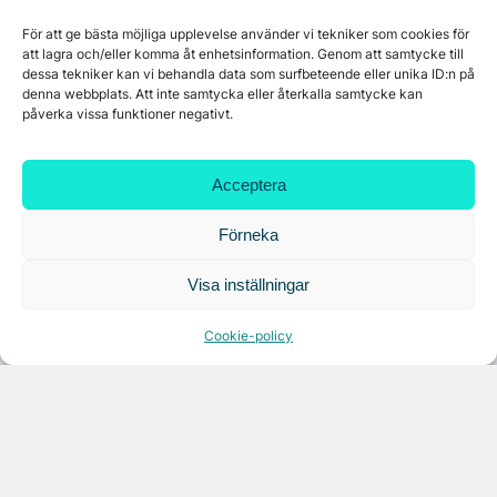
Tandem Health flyttar till Kungsgatan
För att ge bästa möjliga upplevelse använder vi tekniker som cookies för
att lagra och/eller komma åt enhetsinformation. Genom att samtycke till
dessa tekniker kan vi behandla data som surfbeteende eller unika ID:n på
denna webbplats. Att inte samtycka eller återkalla samtycke kan
påverka vissa funktioner negativt.
Croisette rådgivare vid fastighetsaffär
Acceptera
Förneka
Visa inställningar
Cookie-policy