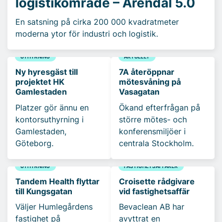
logistikområde – Arendal 5.0
En satsning på cirka 200 000 kvadratmeter
moderna ytor för industri och logistik.
UTHYRNING
AKTUELLT
Ny hyresgäst till
7A återöppnar
projektet HK
mötesvåning på
Gamlestaden
Vasagatan
Platzer gör ännu en
Ökand efterfrågan på
kontorsuthyrning i
större mötes- och
Gamlestaden,
konferensmiljöer i
Göteborg.
centrala Stockholm.
UTHYRNING
FASTIGHETSAFFÄRER
Tandem Health flyttar
Croisette rådgivare
till Kungsgatan
vid fastighetsaffär
Väljer Humlegårdens
Bevaclean AB har
fastighet på
avyttrat en