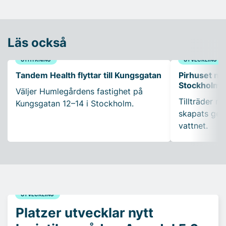
Läs också
UTHYRNING
UTVECKLING
Tandem Health flyttar till Kungsgatan
Pirhuset nyt
Stockholms
Väljer Humlegårdens fastighet på
Tillträder m
Kungsgatan 12–14 i Stockholm.
skapats gen
vattnet.
UTVECKLING
Platzer utvecklar nytt