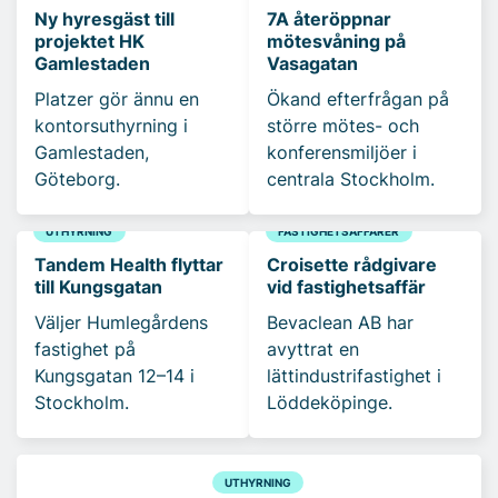
Ny hyresgäst till
7A återöppnar
projektet HK
mötesvåning på
Gamlestaden
Vasagatan
Platzer gör ännu en
Ökand efterfrågan på
kontorsuthyrning i
större mötes- och
Gamlestaden,
konferensmiljöer i
Göteborg.
centrala Stockholm.
UTHYRNING
FASTIGHETSAFFÄRER
Tandem Health flyttar
Croisette rådgivare
till Kungsgatan
vid fastighetsaffär
Väljer Humlegårdens
Bevaclean AB har
fastighet på
avyttrat en
Kungsgatan 12–14 i
lättindustrifastighet i
Stockholm.
Löddeköpinge.
UTHYRNING