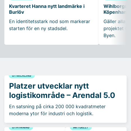
Kvarteret Hanna nytt landmärke i
Wihlborgs fö
Burlöv
Köpenhamn
En identitetsstark nod som markerar
Gäller alla k
starten för en ny stadsdel.
projektet Ca
Byen.
UTVECKLING
Platzer utvecklar nytt
logistikområde – Arendal 5.0
En satsning på cirka 200 000 kvadratmeter
moderna ytor för industri och logistik.
UTHYRNING
AKTUELLT