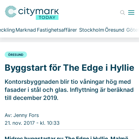
ckling
Marknad
Fastighetsaffärer
Stockholm
Öresund
Göte
ÖRESUND
Byggstart för The Edge i Hyllie
Kontorsbyggnaden blir tio våningar hög med
fasader i stål och glas. Inflyttning är beräknad
till december 2019.
Av: Jenny Fors
21. nov. 2017 - kl. 10:33
Midroc byggstartar nu The Edge i Hyllie, Malmö.