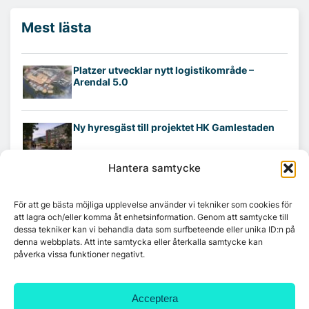
Mest lästa
Platzer utvecklar nytt logistikområde –
Arendal 5.0
Ny hyresgäst till projektet HK Gamlestaden
Hantera samtycke
7A återöppnar mötesvåning på Vasagatan
För att ge bästa möjliga upplevelse använder vi tekniker som cookies för
att lagra och/eller komma åt enhetsinformation. Genom att samtycke till
dessa tekniker kan vi behandla data som surfbeteende eller unika ID:n på
Tandem Health flyttar till Kungsgatan
denna webbplats. Att inte samtycka eller återkalla samtycke kan
påverka vissa funktioner negativt.
Croisette rådgivare vid fastighetsaffär
Acceptera