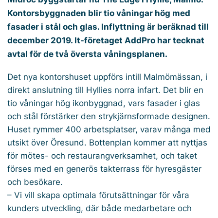
Kontorsbyggnaden blir tio våningar hög med
fasader i stål och glas. Inflyttning är beräknad till
december 2019. It-företaget AddPro har tecknat
avtal för de två översta våningsplanen.
Det nya kontorshuset uppförs intill Malmömässan, i
direkt anslutning till Hyllies norra infart. Det blir en
tio våningar hög ikonbyggnad, vars fasader i glas
och stål förstärker den strykjärnsformade designen.
Huset rymmer 400 arbetsplatser, varav många med
utsikt över Öresund. Bottenplan kommer att nyttjas
för mötes- och restaurangverksamhet, och taket
förses med en generös takterrass för hyresgäster
och besökare.
– Vi vill skapa optimala förutsättningar för våra
kunders utveckling, där både medarbetare och