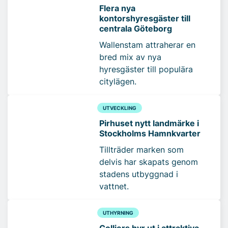
Flera nya
kontorshyresgäster till
centrala Göteborg
Wallenstam attraherar en
bred mix av nya
hyresgäster till populära
citylägen.
UTVECKLING
Pirhuset nytt landmärke i
Stockholms Hamnkvarter
Tillträder marken som
delvis har skapats genom
stadens utbyggnad i
vattnet.
UTHYRNING
Colliers hyr ut i attraktiva