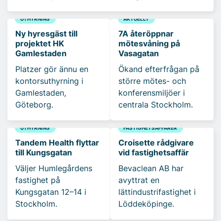
UTHYRNING
AKTUELLT
Ny hyresgäst till
7A återöppnar
projektet HK
mötesvåning på
Gamlestaden
Vasagatan
Platzer gör ännu en
Ökand efterfrågan på
kontorsuthyrning i
större mötes- och
Gamlestaden,
konferensmiljöer i
Göteborg.
centrala Stockholm.
UTHYRNING
FASTIGHETSAFFÄRER
Tandem Health flyttar
Croisette rådgivare
till Kungsgatan
vid fastighetsaffär
Väljer Humlegårdens
Bevaclean AB har
fastighet på
avyttrat en
Kungsgatan 12–14 i
lättindustrifastighet i
Stockholm.
Löddeköpinge.