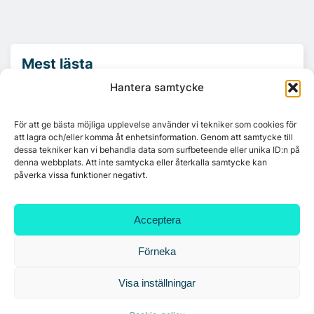
Mest lästa
Hantera samtycke
Platzer utvecklar nytt logistikområde –
Arendal 5.0
För att ge bästa möjliga upplevelse använder vi tekniker som cookies för
att lagra och/eller komma åt enhetsinformation. Genom att samtycke till
dessa tekniker kan vi behandla data som surfbeteende eller unika ID:n på
denna webbplats. Att inte samtycka eller återkalla samtycke kan
Ny hyresgäst till projektet HK Gamlestaden
påverka vissa funktioner negativt.
Acceptera
7A återöppnar mötesvåning på Vasagatan
Förneka
Tandem Health flyttar till Kungsgatan
Visa inställningar