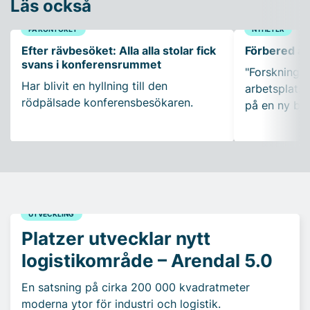
Läs också
PÅ KONTORET
NYHETER
Efter rävbesöket: Alla alla stolar fick
Förbered ar
svans i konferensrummet
"Forskning so
Har blivit en hyllning till den
arbetsplatser
rödpälsade konferensbesökaren.
på en ny bo
UTVECKLING
Platzer utvecklar nytt
logistikområde – Arendal 5.0
En satsning på cirka 200 000 kvadratmeter
moderna ytor för industri och logistik.