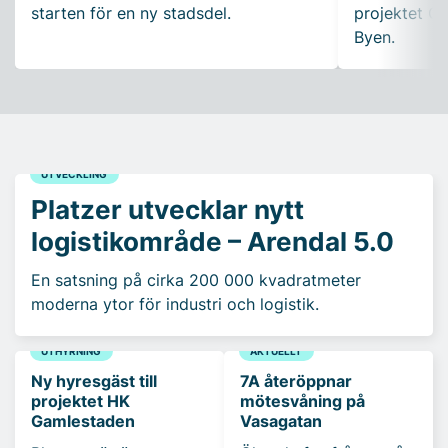
starten för en ny stadsdel.
projektet Ca
Byen.
UTVECKLING
Platzer utvecklar nytt
logistikområde – Arendal 5.0
En satsning på cirka 200 000 kvadratmeter
moderna ytor för industri och logistik.
UTHYRNING
AKTUELLT
Ny hyresgäst till
7A återöppnar
projektet HK
mötesvåning på
Gamlestaden
Vasagatan