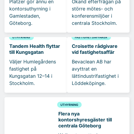
Platzer gör ännu en
Ökand efterfrågan på
kontorsuthyrning i
större mötes- och
Gamlestaden,
konferensmiljöer i
Göteborg.
centrala Stockholm.
UTHYRNING
FASTIGHETSAFFÄRER
Tandem Health flyttar
Croisette rådgivare
till Kungsgatan
vid fastighetsaffär
Väljer Humlegårdens
Bevaclean AB har
fastighet på
avyttrat en
Kungsgatan 12–14 i
lättindustrifastighet i
Stockholm.
Löddeköpinge.
UTHYRNING
Flera nya
kontorshyresgäster till
centrala Göteborg