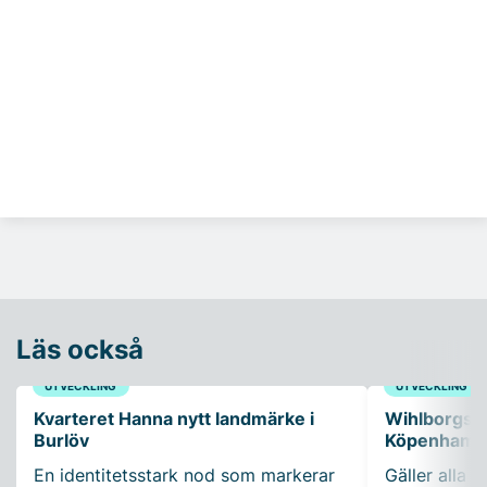
Läs också
UTVECKLING
UTVECKLING
Kvarteret Hanna nytt landmärke i
Wihlborgs fö
Burlöv
Köpenhamn
En identitetsstark nod som markerar
Gäller alla k