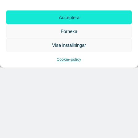
Acceptera
Förneka
Visa inställningar
Cookie-policy
Citymarks nyhetsbrev
Få relevanta branschnyheter
varje vecka