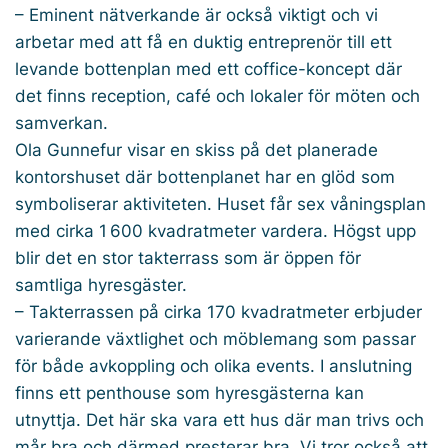
– Eminent nätverkande är också viktigt och vi
arbetar med att få en duktig entreprenör till ett
levande bottenplan med ett coffice-koncept där
det finns reception, café och lokaler för möten och
samverkan.
Ola Gunnefur visar en skiss på det planerade
kontorshuset där bottenplanet har en glöd som
symboliserar aktiviteten. Huset får sex våningsplan
med cirka 1 600 kvadratmeter vardera. Högst upp
blir det en stor takterrass som är öppen för
samtliga hyresgäster.
– Takterrassen på cirka 170 kvadratmeter erbjuder
varierande växtlighet och möblemang som passar
för både avkoppling och olika events. I anslutning
finns ett penthouse som hyresgästerna kan
utnyttja. Det här ska vara ett hus där man trivs och
mår bra och därmed presterar bra. Vi tror också att