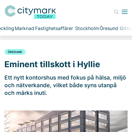
ckling
Marknad
Fastighetsaffärer
Stockholm
Öresund
Göte
ÖRESUND
Eminent tillskott i Hyllie
Ett nytt kontorshus med fokus på hälsa, miljö
och nätverkande, vilket både syns utanpå
och märks inuti.