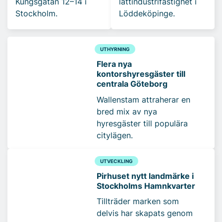
Kungsgatan 12–14 i
lättindustrifastighet i
Stockholm.
Löddeköpinge.
UTHYRNING
Flera nya
kontorshyresgäster till
centrala Göteborg
Wallenstam attraherar en
bred mix av nya
hyresgäster till populära
citylägen.
UTVECKLING
Pirhuset nytt landmärke i
Stockholms Hamnkvarter
Tillträder marken som
delvis har skapats genom