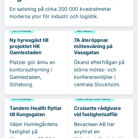
En satsning på cirka 200 000 kvadratmeter
moderna ytor för industri och logistik.
UTHYRNING
AKTUELLT
Ny hyresgäst till
7A återöppnar
projektet HK
mötesvåning på
Gamlestaden
Vasagatan
Platzer gör ännu en
Ökand efterfrågan på
kontorsuthyrning i
större mötes- och
Gamlestaden,
konferensmiljöer i
Göteborg.
centrala Stockholm.
UTHYRNING
FASTIGHETSAFFÄRER
Tandem Health flyttar
Croisette rådgivare
till Kungsgatan
vid fastighetsaffär
Väljer Humlegårdens
Bevaclean AB har
fastighet på
avyttrat en