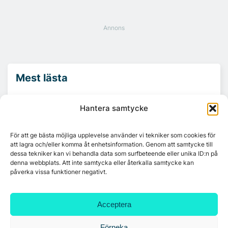
Mest lästa
Hantera samtycke
Platzer utvecklar nytt logistikområde –
Arendal 5.0
För att ge bästa möjliga upplevelse använder vi tekniker som cookies för
att lagra och/eller komma åt enhetsinformation. Genom att samtycke till
Ny hyresgäst till projektet HK Gamlestaden
dessa tekniker kan vi behandla data som surfbeteende eller unika ID:n på
denna webbplats. Att inte samtycka eller återkalla samtycke kan
påverka vissa funktioner negativt.
7A återöppnar mötesvåning på Vasagatan
Acceptera
Förneka