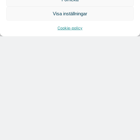
Tandem Health flyttar till Kungsgatan
Visa inställningar
Cookie-policy
Croisette rådgivare vid fastighetsaffär