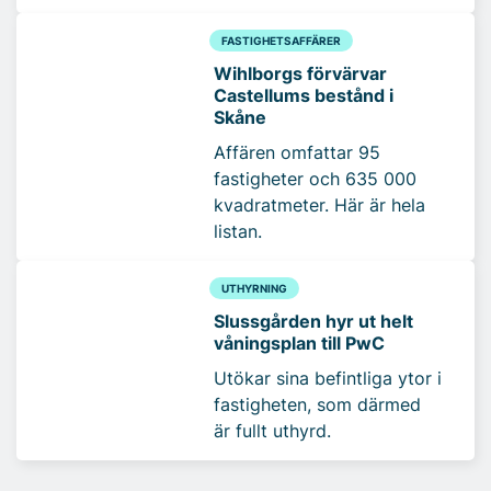
FASTIGHETSAFFÄRER
Wihlborgs förvärvar
Castellums bestånd i
Skåne
Affären omfattar 95
fastigheter och 635 000
kvadratmeter. Här är hela
listan.
UTHYRNING
Slussgården hyr ut helt
våningsplan till PwC
Utökar sina befintliga ytor i
fastigheten, som därmed
är fullt uthyrd.