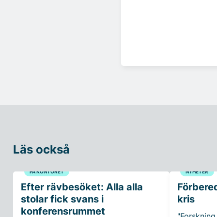
Läs också
PÅ KONTORET
NYHETER
Efter rävbesöket: Alla alla
Förbered
stolar fick svans i
kris
konferensrummet
"Forskning 