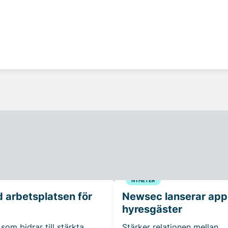
NYHETER
 arbetsplatsen för
Newsec lanserar app t
hyresgäster
som bidrar till stärkta
Stärker relationen mellan