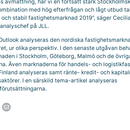
ss avmattning, har vi en fortsatt stark Stockholms
kombination med hög efterfrågan och lågt utbud tal
v och stabil fastighetsmarknad 2019”, säger Cecili
analyschef på JLL.
 Outlook analyseras den nordiska fastighetsmarkn
et, ur olika perspektiv. I den senaste utgåvan be
aden i Stockholm, Göteborg, Malmö och de övrig
a. Även marknaderna för handels- och logistikfast
Finland analyseras samt ränte- kredit- och kapit
saktörer. I en särskild tema-artikel analyseras
sförutsättningarna.