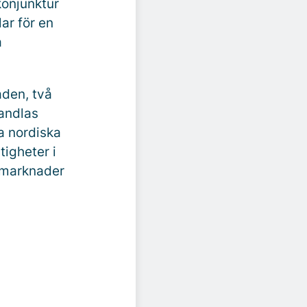
konjunktur
ar för en
a
aden, två
handlas
a nordiska
igheter i
almarknader