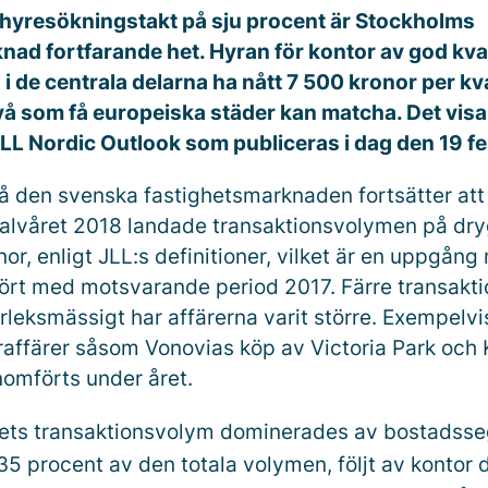
 hyresökningstakt på sju procent är Stockholms
ad fortfarande het. Hyran för kontor av god kvali
i de centrala delarna ha nått 7 500 kronor per k
ivå som få europeiska städer kan matcha. Det vis
LL Nordic Outlook som publiceras i dag den 19 fe
på den svenska fastighetsmarknaden fortsätter att
halvåret 2018 landade transaktionsvolymen på dry
nor, enligt JLL:s definitioner, vilket är en uppgån
ört med motsvarande period 2017. Färre transakti
leksmässigt har affärerna varit större. Exempelvis
uraffärer såsom Vonovias köp av Victoria Park och
omförts under året.
rets transaktionsvolym dominerades av bostadss
5 procent av den totala volymen, följt av kontor d