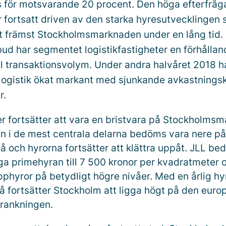
för motsvarande 20 procent. Den höga efterfråg
 fortsatt driven av den starka hyresutvecklingen
 främst Stockholmsmarknaden under en lång tid.
ud har segmentet logistikfastigheter en förhålland
al transaktionsvolym. Under andra halvåret 2018 h
r logistik ökat markant med sjunkande avkastningsk
r.
er fortsätter att vara en bristvara på Stockholms
 i de mest centrala delarna bedöms vara nere på
vå och hyrorna fortsätter att klättra uppåt. JLL b
ga primehyran till 7 500 kronor per kvadratmeter 
opphyror på betydligt högre nivåer. Med en årlig h
så fortsätter Stockholm att ligga högt på den euro
rankningen.