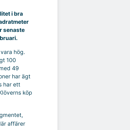
tet i bra
vadratmeter
ar senaste
bruari.
 vara hög.
gt 100
g med 49
oner har ägt
 har ett
 Klöverns köp
egmentet,
är affärer