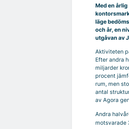
Med en årlig
kontorsmarkn
läge bedöms 
och år, en n
utgåvan av J
Aktiviteten 
Efter andra 
miljarder kro
procent jämf
rum, men stor
antal strukt
av Agora gen
Andra halvå
motsvarade 3