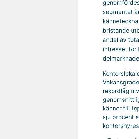
genomfördes 
segmentet är
kännetecknat
bristande utb
andel av tot
intresset fö
delmarknade
Kontorslokal
Vakansgraden
rekordlåg ni
genomsnittli
känner till t
sju procent 
kontorshyres