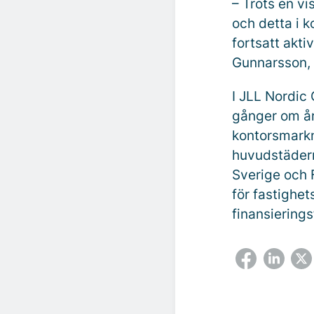
– Trots en vi
och detta i 
fortsatt akti
Gunnarsson, 
I JLL Nordic
gånger om år
kontorsmarkn
huvudstädern
Sverige och 
för fastighet
finansiering