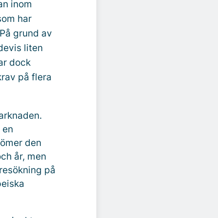
an inom
 som har
 På grund av
evis liten
ar dock
rav på flera
marknaden.
 en
edömer den
och år, men
yresökning på
peiska