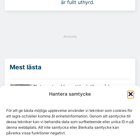
är fullt uthyrd.
Mest lästa
Platzer utvecklar nytt logistikområde –
Arendal 5.0
Hantera samtycke
För att ge bästa möjliga upplevelse använder vi tekniker som cookies för
Ny hyresgäst till projektet HK Gamlestaden
att lagra och/eller komma åt enhetsinformation. Genom att samtycke till
dessa tekniker kan vi behandla data som surfbeteende eller unika ID:n på
denna webbplats. Att inte samtycka eller återkalla samtycke kan
påverka vissa funktioner negativt.
7A återöppnar mötesvåning på Vasagatan