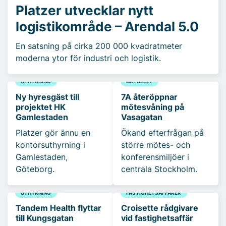
Platzer utvecklar nytt
logistikområde – Arendal 5.0
En satsning på cirka 200 000 kvadratmeter
moderna ytor för industri och logistik.
UTHYRNING
AKTUELLT
Ny hyresgäst till
7A återöppnar
projektet HK
mötesvåning på
Gamlestaden
Vasagatan
Platzer gör ännu en
Ökand efterfrågan på
kontorsuthyrning i
större mötes- och
Gamlestaden,
konferensmiljöer i
Göteborg.
centrala Stockholm.
UTHYRNING
FASTIGHETSAFFÄRER
Tandem Health flyttar
Croisette rådgivare
till Kungsgatan
vid fastighetsaffär