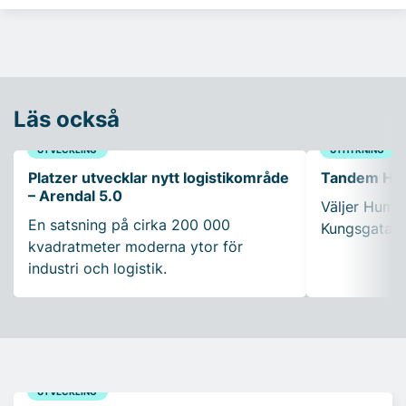
Läs också
UTVECKLING
UTHYRNING
Platzer utvecklar nytt logistikområde
Tandem Healt
– Arendal 5.0
Väljer Humle
En satsning på cirka 200 000
Kungsgatan 
kvadratmeter moderna ytor för
industri och logistik.
UTVECKLING