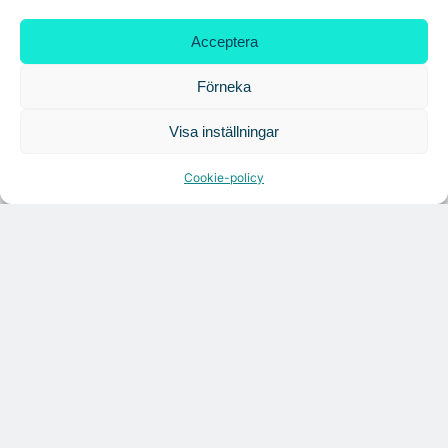
Acceptera
Tandem Health flyttar till Kungsgatan
Förneka
Visa inställningar
Croisette rådgivare vid fastighetsaffär
Cookie-policy