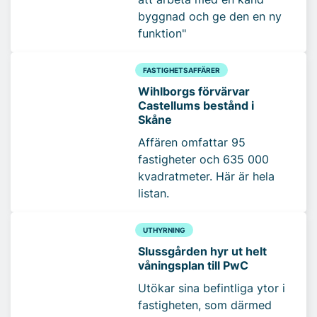
byggnad och ge den en ny
funktion"
FASTIGHETSAFFÄRER
Wihlborgs förvärvar
Castellums bestånd i
Skåne
Affären omfattar 95
fastigheter och 635 000
kvadratmeter. Här är hela
listan.
UTHYRNING
Slussgården hyr ut helt
våningsplan till PwC
Utökar sina befintliga ytor i
fastigheten, som därmed