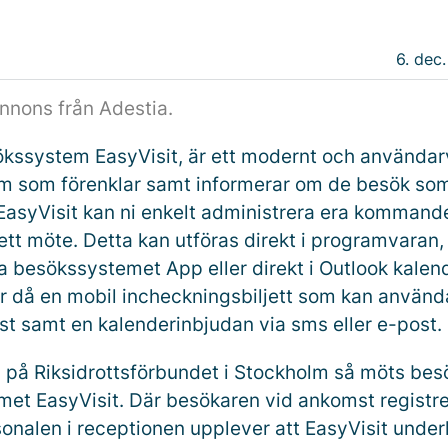
6. dec.
annons från Adestia.
kssystem EasyVisit, är ett modernt och användar
 som förenklar samt informerar om de besök som
asyVisit kan ni enkelt administrera era kommand
 ett möte. Detta kan utföras direkt i programvaran,
a besökssystemet App eller direkt i Outlook kalen
r då en mobil incheckningsbiljett som kan använda
t samt en kalenderinbjudan via sms eller e-post.
n på Riksidrottsförbundet i Stockholm så möts bes
et EasyVisit. Där besökaren vid ankomst registre
onalen i receptionen upplever att EasyVisit under