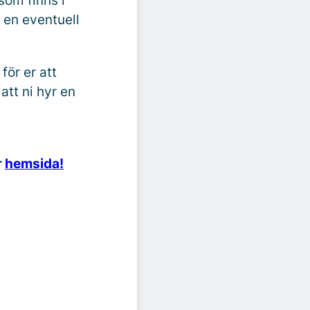
som finns i
d en eventuell
för er att
tt ni hyr en
r
hemsida!