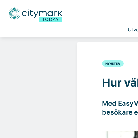
Utve
NYHETER
Hur vä
Med EasyVi
besökare el