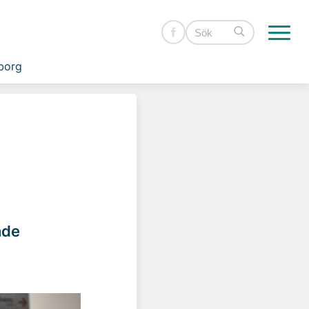
borg
nde