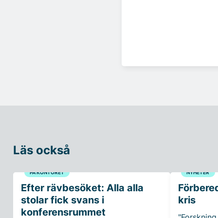
Läs också
PÅ KONTORET
NYHETER
Efter rävbesöket: Alla alla
Förbered
stolar fick svans i
kris
konferensrummet
"Forskning 