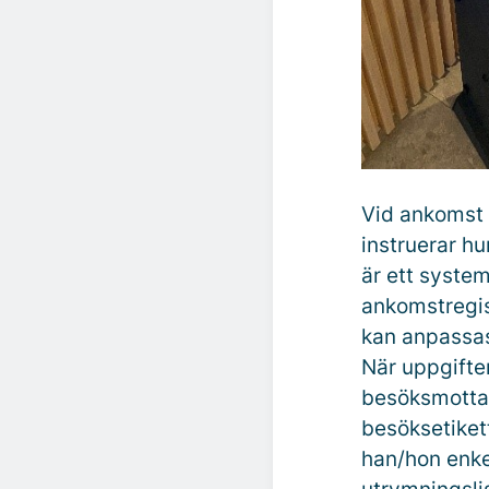
Vid ankomst 
instruerar hu
är ett syste
ankomstregis
kan anpassas 
När uppgifter
besöksmottag
besöksetiket
han/hon enke