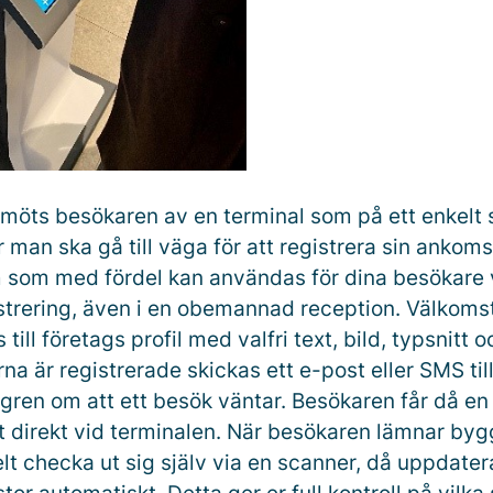
möts besökaren av en terminal som på ett enkelt 
r man ska gå till väga för att registrera sin ankoms
m som med fördel kan användas för dina besökare 
trering, även i en obemannad reception. Välkom
till företags profil med valfri text, bild, typsnitt 
na är registrerade skickas ett e-post eller SMS til
ren om att ett besök väntar. Besökaren får då en
t direkt vid terminalen. När besökaren lämnar by
lt checka ut sig själv via en scanner, då uppdate