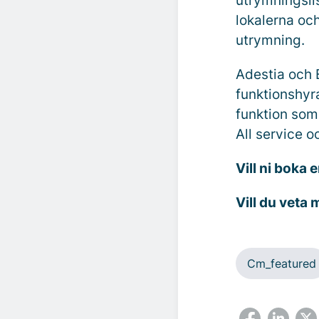
utrymningslis
lokalerna och
utrymning.
Adestia och E
funktionshyr
funktion som
All service o
Vill ni boka
Vill du veta
Cm_featured