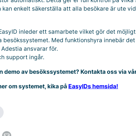
tor automatiskt. Detta ger er full kontroll på vilka 
 kan enkelt säkerställa att alla besökare är ute vi
asyID inleder ett samarbete vilket gör det möjligt 
a besökssystemet. Med funktionshyra innebär det a
 Adestia ansvarar för.
ch support ingår.
 en demo av besökssystemet? Kontakta oss via vå
 mer om systemet, kika på
EasyIDs hemsida!