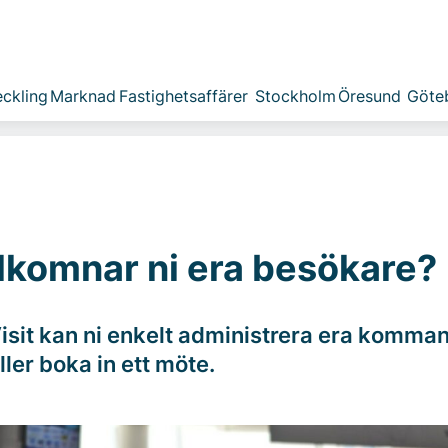
ckling
Marknad
Fastighetsaffärer
Stockholm
Öresund
Göte
lkomnar ni era besökare?
sit kan ni enkelt administrera era komma
ler boka in ett möte.