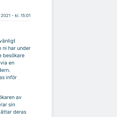
 2021 - kl. 15:01
vänligt
 ni har under
e besökare
 via en
dern.
s inför
ökaren av
rar sin
lättar deras