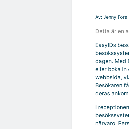
Av: Jenny Fors
Detta är en 
EasyIDs besö
besökssystem
dagen. Med E
eller boka in
webbsida, vi
Besökaren få
deras ankoms
I receptione
besökssystem
närvaro. Pers