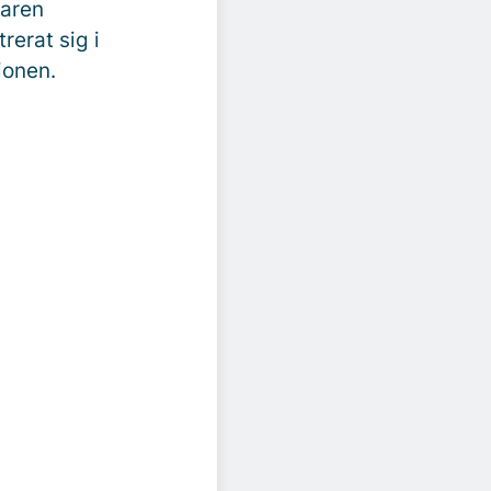
garen
erat sig i
ionen.