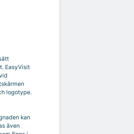
sätt
t. EasyVisit
vid
stskärmen
och logotype.
l
ggnaden kan
ras även