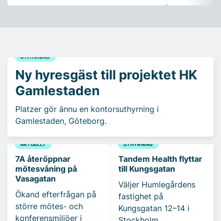
UTHYRNING
Ny hyresgäst till projektet HK
Gamlestaden
Platzer gör ännu en kontorsuthyrning i
Gamlestaden, Göteborg.
AKTUELLT
UTHYRNING
7A återöppnar
Tandem Health flyttar
mötesvåning på
till Kungsgatan
Vasagatan
Väljer Humlegårdens
Ökand efterfrågan på
fastighet på
större mötes- och
Kungsgatan 12–14 i
konferensmiljöer i
Stockholm.