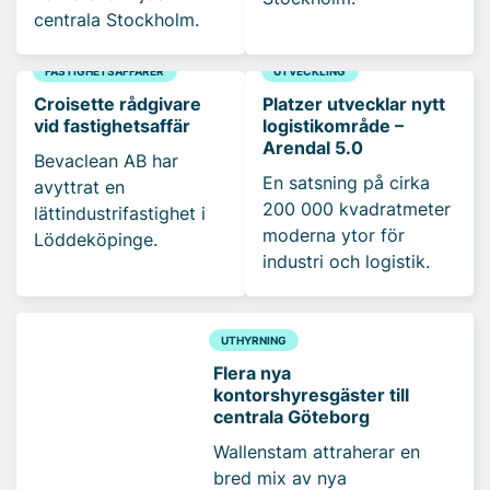
centrala Stockholm.
FASTIGHETSAFFÄRER
UTVECKLING
Croisette rådgivare
Platzer utvecklar nytt
vid fastighetsaffär
logistikområde –
Arendal 5.0
Bevaclean AB har
En satsning på cirka
avyttrat en
200 000 kvadratmeter
lättindustrifastighet i
moderna ytor för
Löddeköpinge.
industri och logistik.
UTHYRNING
Flera nya
kontorshyresgäster till
centrala Göteborg
Wallenstam attraherar en
bred mix av nya