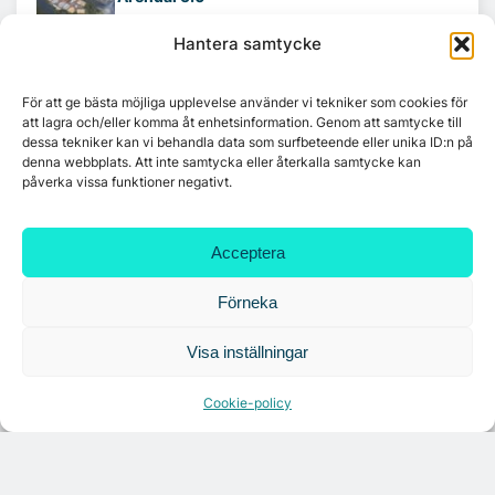
Hantera samtycke
Ny hyresgäst till projektet HK Gamlestaden
För att ge bästa möjliga upplevelse använder vi tekniker som cookies för
att lagra och/eller komma åt enhetsinformation. Genom att samtycke till
dessa tekniker kan vi behandla data som surfbeteende eller unika ID:n på
Tandem Health flyttar till Kungsgatan
denna webbplats. Att inte samtycka eller återkalla samtycke kan
påverka vissa funktioner negativt.
Croisette rådgivare vid fastighetsaffär
Acceptera
Förneka
7A återöppnar mötesvåning på Vasagatan
Visa inställningar
Cookie-policy