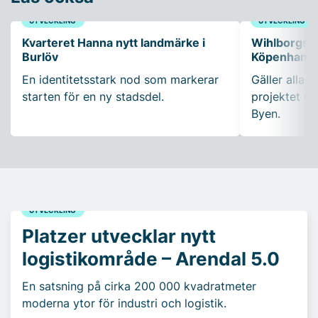
UTVECKLING
UTVECKLING
Kvarteret Hanna nytt landmärke i
Wihlborgs fö
Burlöv
Köpenhamn
En identitetsstark nod som markerar
Gäller alla k
starten för en ny stadsdel.
projektet Ca
Byen.
UTVECKLING
Platzer utvecklar nytt
logistikområde – Arendal 5.0
En satsning på cirka 200 000 kvadratmeter
moderna ytor för industri och logistik.