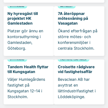
UTHYRNING
AKTUELLT
Ny hyresgäst till
7A återöppnar
projektet HK
mötesvåning på
Gamlestaden
Vasagatan
Platzer gör ännu en
Ökand efterfrågan på
kontorsuthyrning i
större mötes- och
Gamlestaden,
konferensmiljöer i
Göteborg.
centrala Stockholm.
UTHYRNING
FASTIGHETSAFFÄRER
Tandem Health flyttar
Croisette rådgivare
till Kungsgatan
vid fastighetsaffär
Väljer Humlegårdens
Bevaclean AB har
fastighet på
avyttrat en
Kungsgatan 12–14 i
lättindustrifastighet i
Stockholm.
Löddeköpinge.