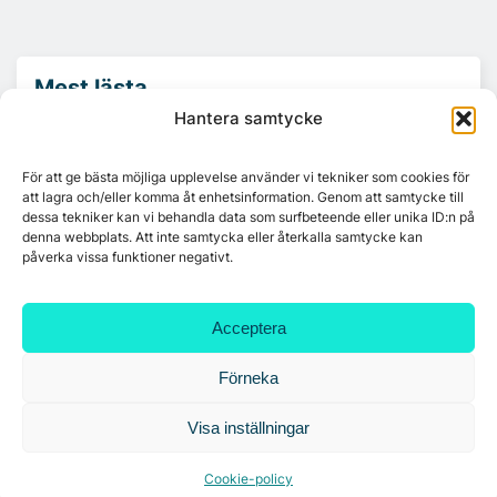
Mest lästa
Hantera samtycke
Platzer utvecklar nytt logistikområde –
Arendal 5.0
För att ge bästa möjliga upplevelse använder vi tekniker som cookies för
att lagra och/eller komma åt enhetsinformation. Genom att samtycke till
dessa tekniker kan vi behandla data som surfbeteende eller unika ID:n på
denna webbplats. Att inte samtycka eller återkalla samtycke kan
Ny hyresgäst till projektet HK Gamlestaden
påverka vissa funktioner negativt.
Acceptera
7A återöppnar mötesvåning på Vasagatan
Förneka
Visa inställningar
Tandem Health flyttar till Kungsgatan
Cookie-policy