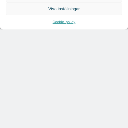
Tandem Health flyttar till Kungsgatan
Visa inställningar
Cookie-policy
Croisette rådgivare vid fastighetsaffär