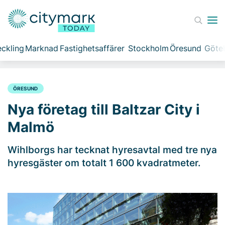
ckling
Marknad
Fastighetsaffärer
Stockholm
Öresund
Göte
ÖRESUND
Nya företag till Baltzar City i
Malmö
Wihlborgs har tecknat hyresavtal med tre nya
hyresgäster om totalt 1 600 kvadratmeter.