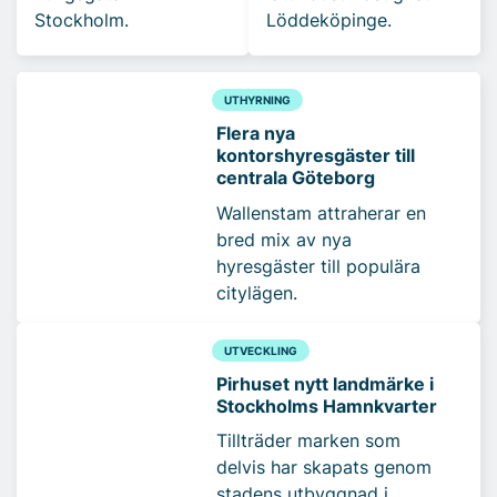
Stockholm.
Löddeköpinge.
UTHYRNING
Flera nya
kontorshyresgäster till
centrala Göteborg
Wallenstam attraherar en
bred mix av nya
hyresgäster till populära
citylägen.
UTVECKLING
Pirhuset nytt landmärke i
Stockholms Hamnkvarter
Tillträder marken som
delvis har skapats genom
stadens utbyggnad i