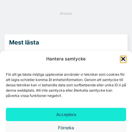
Mest lästa
Hantera samtycke
Platzer utvecklar nytt logistikområde –
Arendal 5.0
För att ge bästa möjliga upplevelse använder vi tekniker som cookies för
att lagra och/eller komma åt enhetsinformation. Genom att samtycke till
Ny hyresgäst till projektet HK Gamlestaden
dessa tekniker kan vi behandla data som surfbeteende eller unika ID:n på
denna webbplats. Att inte samtycka eller återkalla samtycke kan
påverka vissa funktioner negativt.
7A återöppnar mötesvåning på Vasagatan
Acceptera
Förneka