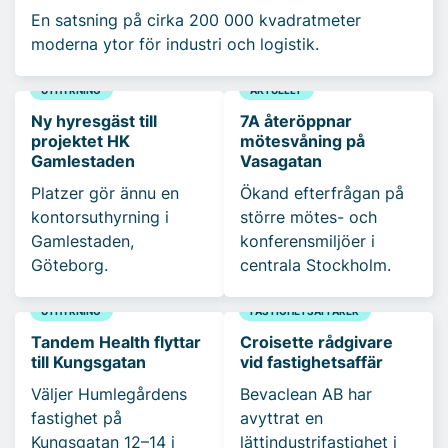
En satsning på cirka 200 000 kvadratmeter
moderna ytor för industri och logistik.
UTHYRNING
AKTUELLT
Ny hyresgäst till
7A återöppnar
projektet HK
mötesvåning på
Gamlestaden
Vasagatan
Platzer gör ännu en
Ökand efterfrågan på
kontorsuthyrning i
större mötes- och
Gamlestaden,
konferensmiljöer i
Göteborg.
centrala Stockholm.
UTHYRNING
FASTIGHETSAFFÄRER
Tandem Health flyttar
Croisette rådgivare
till Kungsgatan
vid fastighetsaffär
Väljer Humlegårdens
Bevaclean AB har
fastighet på
avyttrat en
Kungsgatan 12–14 i
lättindustrifastighet i