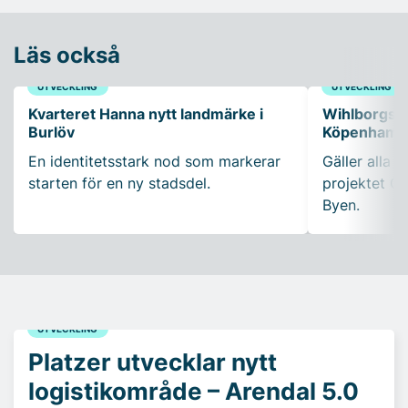
Läs också
UTVECKLING
UTVECKLING
Kvarteret Hanna nytt landmärke i
Wihlborgs fö
Burlöv
Köpenhamn
En identitetsstark nod som markerar
Gäller alla k
starten för en ny stadsdel.
projektet Ca
Byen.
UTVECKLING
Platzer utvecklar nytt
logistikområde – Arendal 5.0