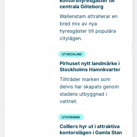
kontorshyresgäster till
centrala Göteborg
Wallenstam attraherar en
bred mix av nya
hyresgäster till populära
citylägen.
UTVECKLING
Pirhuset nytt landmärke i
Stockholms Hamnkvarter
Tillträder marken som
delvis har skapats genom
stadens utbyggnad i
vattnet.
UTHYRNING
Colliers hyr ut i attraktiva
kontorslägen i Gamla Stan