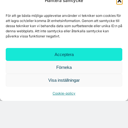
Hantera samtycke
Mest lästa
För att ge bästa möjliga upplevelse använder vi tekniker som cookies för
Platzer utvecklar nytt logistikområde –
att lagra och/eller komma åt enhetsinformation. Genom att samtycke till
Arendal 5.0
dessa tekniker kan vi behandla data som surfbeteende eller unika ID:n på
denna webbplats. Att inte samtycka eller återkalla samtycke kan
påverka vissa funktioner negativt.
Ny hyresgäst till projektet HK Gamlestaden
Acceptera
7A återöppnar mötesvåning på Vasagatan
Förneka
Visa inställningar
Tandem Health flyttar till Kungsgatan
Cookie-policy
Croisette rådgivare vid fastighetsaffär