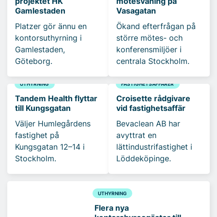
projektet HK
mötesvåning på
Gamlestaden
Vasagatan
Platzer gör ännu en
Ökand efterfrågan på
kontorsuthyrning i
större mötes- och
Gamlestaden,
konferensmiljöer i
Göteborg.
centrala Stockholm.
UTHYRNING
FASTIGHETSAFFÄRER
Tandem Health flyttar
Croisette rådgivare
till Kungsgatan
vid fastighetsaffär
Väljer Humlegårdens
Bevaclean AB har
fastighet på
avyttrat en
Kungsgatan 12–14 i
lättindustrifastighet i
Stockholm.
Löddeköpinge.
UTHYRNING
Flera nya