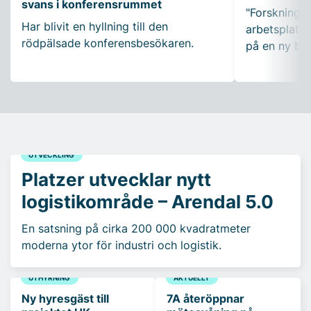
svans i konferensrummet
"Forskning so
Har blivit en hyllning till den
arbetsplatser
rödpälsade konferensbesökaren.
på en ny bo
UTVECKLING
Platzer utvecklar nytt
logistikområde – Arendal 5.0
En satsning på cirka 200 000 kvadratmeter
moderna ytor för industri och logistik.
UTHYRNING
AKTUELLT
Ny hyresgäst till
7A återöppnar