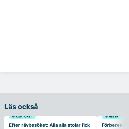
Läs också
PÅ KONTORET
NYHETER
Efter rävbesöket: Alla alla stolar fick
Förbered ar