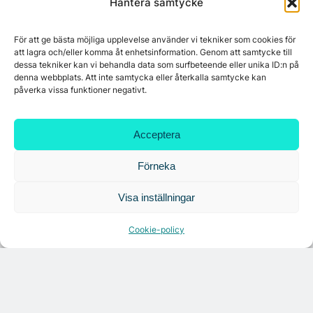
Hantera samtycke
Mest lästa
För att ge bästa möjliga upplevelse använder vi tekniker som cookies för
Platzer utvecklar nytt logistikområde –
att lagra och/eller komma åt enhetsinformation. Genom att samtycke till
Arendal 5.0
dessa tekniker kan vi behandla data som surfbeteende eller unika ID:n på
denna webbplats. Att inte samtycka eller återkalla samtycke kan
påverka vissa funktioner negativt.
Ny hyresgäst till projektet HK Gamlestaden
Acceptera
7A återöppnar mötesvåning på Vasagatan
Förneka
Visa inställningar
Tandem Health flyttar till Kungsgatan
Cookie-policy
Croisette rådgivare vid fastighetsaffär