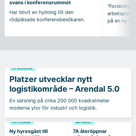
svans i konferensrummet
"Forskning so
Har blivit en hyllning till den
arbetsplatser
rödpälsade konferensbesökaren.
på en ny bo
UTVECKLING
Platzer utvecklar nytt
logistikområde – Arendal 5.0
En satsning på cirka 200 000 kvadratmeter
moderna ytor för industri och logistik.
UTHYRNING
AKTUELLT
Ny hyresgäst till
7A återöppnar