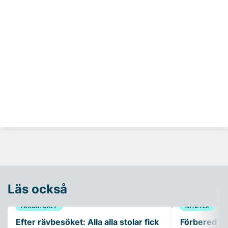
Läs också
PÅ KONTORET
NYHETER
Efter rävbesöket: Alla alla stolar fick
Förbered ar