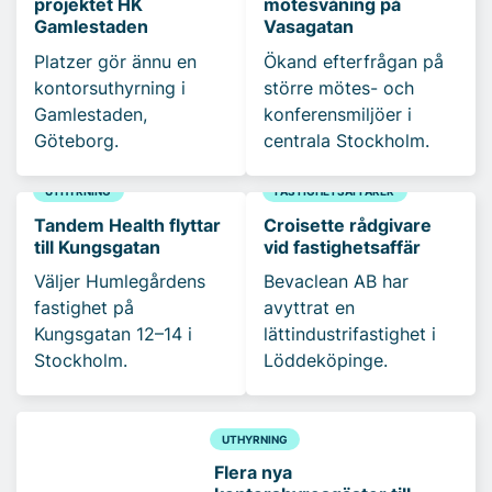
projektet HK
mötesvåning på
Gamlestaden
Vasagatan
Platzer gör ännu en
Ökand efterfrågan på
kontorsuthyrning i
större mötes- och
Gamlestaden,
konferensmiljöer i
Göteborg.
centrala Stockholm.
UTHYRNING
FASTIGHETSAFFÄRER
Tandem Health flyttar
Croisette rådgivare
till Kungsgatan
vid fastighetsaffär
Väljer Humlegårdens
Bevaclean AB har
fastighet på
avyttrat en
Kungsgatan 12–14 i
lättindustrifastighet i
Stockholm.
Löddeköpinge.
UTHYRNING
Flera nya