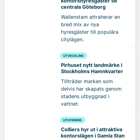
kontorshyresgäster till
centrala Göteborg
Wallenstam attraherar en
bred mix av nya
hyresgäster till populära
citylägen.
UTVECKLING
Pirhuset nytt landmärke i
Stockholms Hamnkvarter
Tillträder marken som
delvis har skapats genom
stadens utbyggnad i
vattnet.
UTHYRNING
Colliers hyr ut i attraktiva
kontorslägen i Gamla Stan