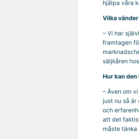
hjälpa våra 
Vilka vänder 
– Vi har själ
framtagen fö
marknadschef
säljkåren hos
Hur kan den b
– Även om vi
just nu så är
och erfarenhe
att det fakt
måste tänka 