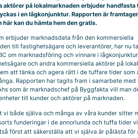
 aktörer på lokalmarknaden erbjuder handfasta t
lyckas i en lågkonjunktur. Rapporten är framtage
 här kan du hämta hem den gratis.
m erbjuder marknadsdata från den kommersiella
n till fastighetsägare och leverantörer, har nu t
BC om marknadsföring och vinnare i lågkonjunktur”
tighetsägare och andra kommersiella aktörer på lo
em att tänka och agera rätt i de tuffare tider som 
ånga. Rapporten har tagits fram i samarbete med
 Åhs som är marknadschef på Byggfakta vill man d
enheter till kunder och aktörer på marknaden.
t vi både själva och många av våra kunder sitter m
rts funderingar i de annorlunda och tuffa tider vi
tså först att säkerställa att vi själva är pålästa för