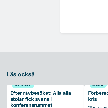
Läs också
PÅ KONTORET
NYHETER
Efter rävbesöket: Alla alla
Förbered
stolar fick svans i
kris
konferensrummet
"Forskning 