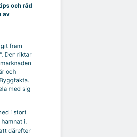
ips och råd
n av
agit fram
. Den riktar
kalmarknaden
är och
 Byggfakta.
ela med sig
ed i stort
 hamnat i.
 att därefter