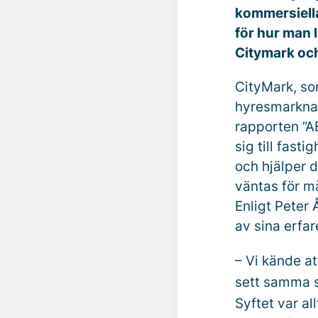
kommersiella
för hur man 
Citymark och
CityMark, so
hyresmarknade
rapporten ”A
sig till fas
och hjälper d
väntas för m
Enligt Peter
av sina erfar
– Vi kände at
sett samma so
Syftet var all