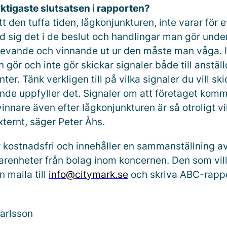
iktigaste slutsatsen i rapporten?
att den tuffa tiden, lågkonjunkturen, inte varar för
 sig det i de beslut och handlingar man gör unde
evande och vinnande ut ur den måste man våga. I
gör och inte gör skickar signaler både till anstäl
ter. Tänk verkligen till på vilka signaler du vill sk
nde uppfyller det. Signaler om att företaget komm
innare även efter lågkonjunkturen är så otroligt v
xternt, säger Peter Åhs.
 kostnadsfri och innehåller en sammanställning av
arenheter från bolag inom koncernen. Den som vill
 maila till
info@citymark.se
och skriva ABC-rappo
arlsson