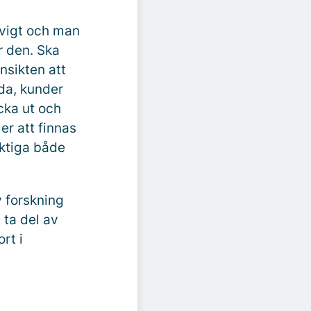
 evigt och man
r den. Ska
nsikten att
lda, kunder
icka ut och
er att finnas
iktiga både
 forskning
 ta del av
rt i