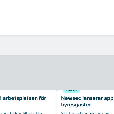
NYHETER
 arbetsplatsen för
Newsec lanserar app t
hyresgäster
som bidrar till stärkta
Stärker relationen mellan