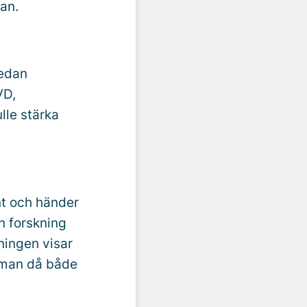
an.
sedan
VD,
lle stärka
nt och händer
ån forskning
ningen visar
t man då både