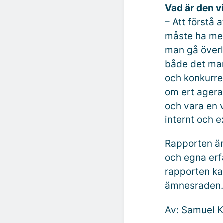
Vad är den v
– Att förstå 
måste ha med
man gå överl
både det man 
och konkurren
om ert agera
och vara en v
internt och e
Rapporten är
och egna erf
rapporten kan
ämnesraden.
Av: Samuel K