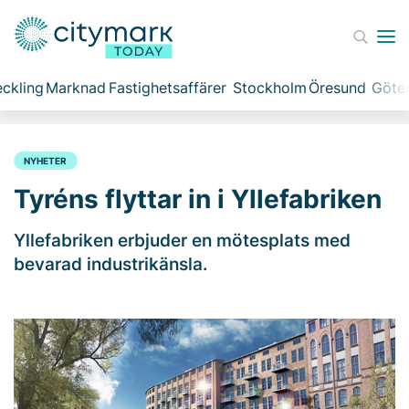
ckling
Marknad
Fastighetsaffärer
Stockholm
Öresund
Göte
NYHETER
Tyréns flyttar in i Yllefabriken
Yllefabriken erbjuder en mötesplats med
bevarad industrikänsla.