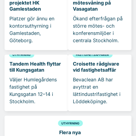
projektet HK
mötesvåning på
Gamlestaden
Vasagatan
Platzer gör ännu en
Ökand efterfrågan på
kontorsuthyrning i
större mötes- och
Gamlestaden,
konferensmiljöer i
Göteborg.
centrala Stockholm.
UTHYRNING
FASTIGHETSAFFÄRER
Tandem Health flyttar
Croisette rådgivare
till Kungsgatan
vid fastighetsaffär
Väljer Humlegårdens
Bevaclean AB har
fastighet på
avyttrat en
Kungsgatan 12–14 i
lättindustrifastighet i
Stockholm.
Löddeköpinge.
UTHYRNING
Flera nya