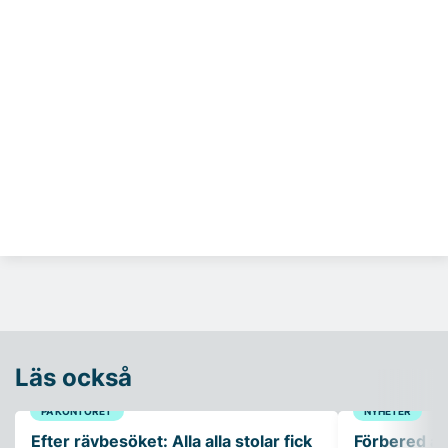
Läs också
PÅ KONTORET
NYHETER
Efter rävbesöket: Alla alla stolar fick
Förbered ar