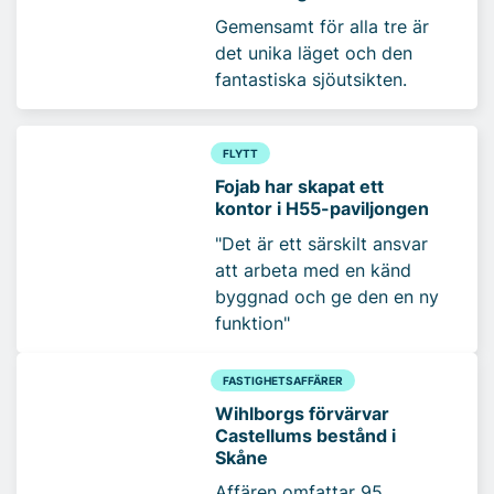
Gemensamt för alla tre är
det unika läget och den
fantastiska sjöutsikten.
FLYTT
Fojab har skapat ett
kontor i H55-paviljongen
"Det är ett särskilt ansvar
att arbeta med en känd
byggnad och ge den en ny
funktion"
FASTIGHETSAFFÄRER
Wihlborgs förvärvar
Castellums bestånd i
Skåne
Affären omfattar 95