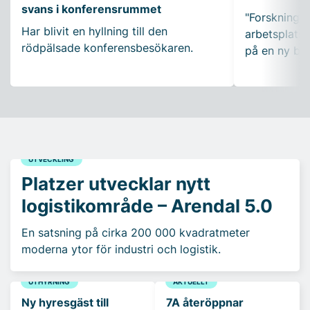
svans i konferensrummet
"Forskning so
Har blivit en hyllning till den
arbetsplatser
rödpälsade konferensbesökaren.
på en ny bo
UTVECKLING
Platzer utvecklar nytt
logistikområde – Arendal 5.0
En satsning på cirka 200 000 kvadratmeter
moderna ytor för industri och logistik.
UTHYRNING
AKTUELLT
Ny hyresgäst till
7A återöppnar