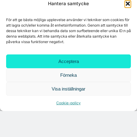
Mest lästa
Hantera samtycke
För att ge bästa möjliga upplevelse använder vi tekniker som cookies för
Platzer utvecklar nytt logistikområde –
att lagra och/eller komma åt enhetsinformation. Genom att samtycke till
Arendal 5.0
dessa tekniker kan vi behandla data som surfbeteende eller unika ID:n på
denna webbplats. Att inte samtycka eller återkalla samtycke kan
påverka vissa funktioner negativt.
Ny hyresgäst till projektet HK Gamlestaden
Acceptera
7A återöppnar mötesvåning på Vasagatan
Förneka
Visa inställningar
Tandem Health flyttar till Kungsgatan
Cookie-policy
Croisette rådgivare vid fastighetsaffär