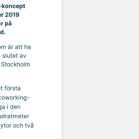
g-koncept
er
2019
r på
nd.
om är att ha
 slutet av
i Stockholm
t första
 coworking-
ga i den
adratmeter
ytor och två