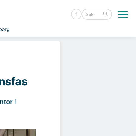
borg
nsfas
tor i