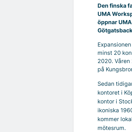
Den finska 
UMA Workspa
öppnar
UMA
Götgatsbacke
Expansionen ä
minst 20 kon
2020. Våren 
på Kungsbro
Sedan tidiga
kontoret i K
kontor i Sto
ikoniska 196
kommer lokal
mötesrum.