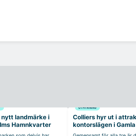
G
UTHYRNING
 nytt landmärke i
Colliers hyr ut i attra
lms Hamnkvarter
kontorslägen i Gamla
 marken som delvis har
Gemensamt för alla tre är d