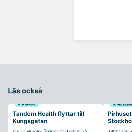
Läs också
UTHYRNING
UTVECKLIN
Tandem Health flyttar till
Pirhuset
Kungsgatan
Stockho
Väljer Humlegårdens fastighet på
Tillträder