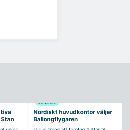
UTHYRNING
ktiva
Nordiskt huvudkontor väljer
 Stan
Ballongflygaren
et unika
Tydlig trend att företag flyttar till