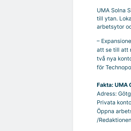
UMA Solna St
till ytan. Lo
arbetsytor o
– Expansionen
att se till a
två nya konto
för Technopol
Fakta: UMA 
Adress: Götg
Privata konto
Öppna arbets
/Redaktione