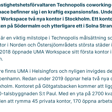
fastighetshetsförvaltaren Technopolis coworkin
ce befinner sig i en
kraftig
expansionsfas.
Und
Workspace
två
nya
kontor
i
Stockholm.
Ett
konto
n på Södermalm och ytterligare ett i Solna Stra
r en viktig milstolpe i Technopolis målsättning s
tor i Norden och Östersjöområdets största städer i
2018 öppnade UMA Workspace sitt första kontor 
n.
re finns UMA i Helsingfors och nyligen invigdes de
öpenhamn. Redan under 2019 öppnar hela två nya
ckholm. Kontoret på Götgatsbacken kommer att lig
0-talsbyggnaden S:t Paul. Med en yta på 2700 kv
en att rymma 45 privata kontor, 170 öppna arbets