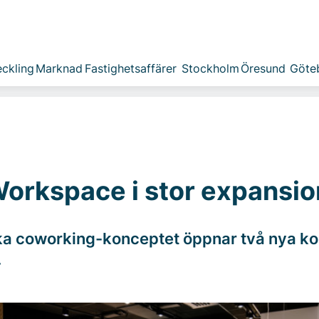
ckling
Marknad
Fastighetsaffärer
Stockholm
Öresund
Göte
rkspace i stor expansio
ka coworking-konceptet öppnar två nya kon
.