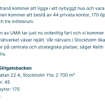
rand kommer att ligga i ett nybyggt hus och vara
kalen kommer att bestå av 44 privata kontor, 170 
ch tre mötesrum.
 av UMA tar just nu ordentlig fart och vi kommer 
tt nätverket växer rejält. Vår närvaro i Stockholm ö
r på centrala och strategiska platser, säger Keith
is.
Götgatsbacken
atan 22 A, Stockholm Yta: 2 700 m²
r: 45
ytor: 170
n