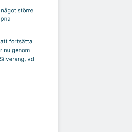
 något större
öppna
att fortsätta
kar nu genom
 Silverang, vd