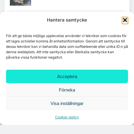
Ny hyresgäst till projektet HK Gamlestaden
Hantera samtycke
För att ge bästa möjliga upplevelse använder vi tekniker som cookies för
att lagra och/eller komma åt enhetsinformation. Genom att samtycke till
7A återöppnar mötesvåning på Vasagatan
dessa tekniker kan vi behandla data som surfbeteende eller unika ID:n på
denna webbplats. Att inte samtycka eller återkalla samtycke kan
påverka vissa funktioner negativt.
Tandem Health flyttar till Kungsgatan
Acceptera
Förneka
Croisette rådgivare vid fastighetsaffär
Visa inställningar
Cookie-policy