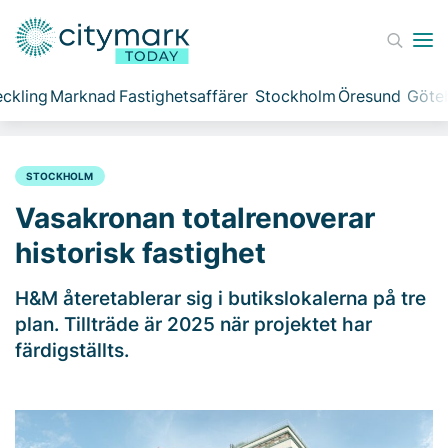
ckling
Marknad
Fastighetsaffärer
Stockholm
Öresund
Göte
STOCKHOLM
Vasakronan totalrenoverar
historisk fastighet
H&M återetablerar sig i butikslokalerna på tre
plan. Tillträde är 2025 när projektet har
färdigställts.