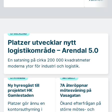
UTVECKLING
Platzer utvecklar nytt
logistikområde – Arendal 5.0
En satsning på cirka 200 000 kvadratmeter
moderna ytor för industri och logistik.
UTHYRNING
AKTUELLT
Ny hyresgäst till
7A återöppnar
projektet HK
mötesvåning på
Gamlestaden
Vasagatan
Platzer gör ännu en
Ökand efterfrågan på
kontorsuthyrning i
större mötes- och