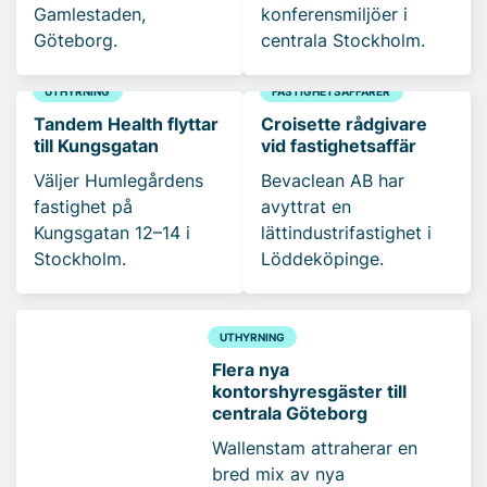
Gamlestaden,
konferensmiljöer i
Göteborg.
centrala Stockholm.
UTHYRNING
FASTIGHETSAFFÄRER
Tandem Health flyttar
Croisette rådgivare
till Kungsgatan
vid fastighetsaffär
Väljer Humlegårdens
Bevaclean AB har
fastighet på
avyttrat en
Kungsgatan 12–14 i
lättindustrifastighet i
Stockholm.
Löddeköpinge.
UTHYRNING
Flera nya
kontorshyresgäster till
centrala Göteborg
Wallenstam attraherar en
bred mix av nya