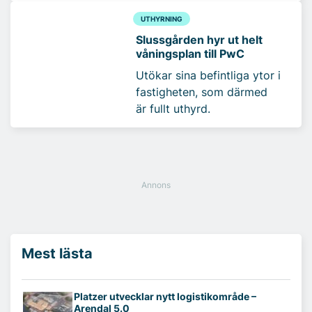
UTHYRNING
Slussgården hyr ut helt
våningsplan till PwC
Utökar sina befintliga ytor i
fastigheten, som därmed
är fullt uthyrd.
Mest lästa
Platzer utvecklar nytt logistikområde –
Arendal 5.0