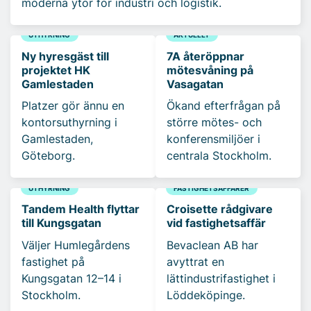
moderna ytor för industri och logistik.
UTHYRNING
AKTUELLT
Ny hyresgäst till
7A återöppnar
projektet HK
mötesvåning på
Gamlestaden
Vasagatan
Platzer gör ännu en
Ökand efterfrågan på
kontorsuthyrning i
större mötes- och
Gamlestaden,
konferensmiljöer i
Göteborg.
centrala Stockholm.
UTHYRNING
FASTIGHETSAFFÄRER
Tandem Health flyttar
Croisette rådgivare
till Kungsgatan
vid fastighetsaffär
Väljer Humlegårdens
Bevaclean AB har
fastighet på
avyttrat en
Kungsgatan 12–14 i
lättindustrifastighet i
Stockholm.
Löddeköpinge.