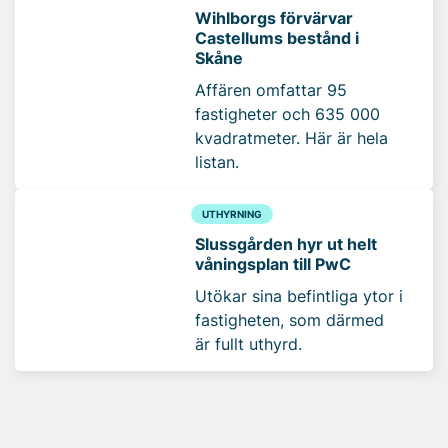
Wihlborgs förvärvar
Castellums bestånd i
Skåne
Affären omfattar 95
fastigheter och 635 000
kvadratmeter. Här är hela
listan.
UTHYRNING
Slussgården hyr ut helt
våningsplan till PwC
Utökar sina befintliga ytor i
fastigheten, som därmed
är fullt uthyrd.