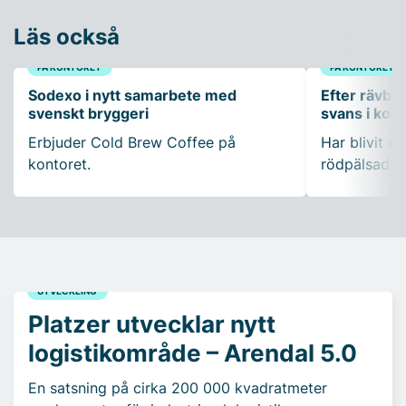
Läs också
PÅ KONTORET
PÅ KONTORET
Sodexo i nytt samarbete med
Efter rävbesö
svenskt bryggeri
svans i ko
Erbjuder Cold Brew Coffee på
Har blivit en
kontoret.
rödpälsade 
UTVECKLING
Platzer utvecklar nytt
logistikområde – Arendal 5.0
En satsning på cirka 200 000 kvadratmeter