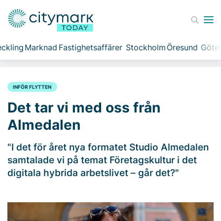
ckling
Marknad
Fastighetsaffärer
Stockholm
Öresund
Göte
INFÖR FLYTTEN
Det tar vi med oss från
Almedalen
"I det för året nya formatet Studio Almedalen
samtalade vi på temat Företagskultur i det
digitala hybrida arbetslivet – går det?"