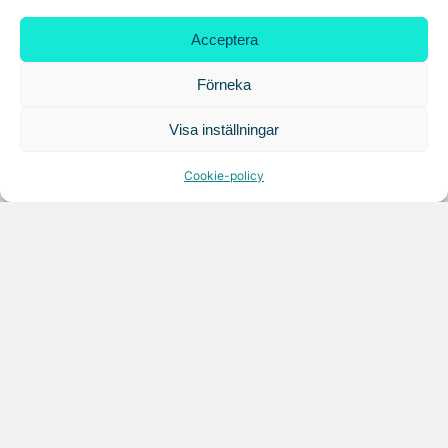
Citymarks nyhetsbrev
Acceptera
Förneka
Få relevanta branschnyheter
varje vecka
Visa inställningar
Cookie-policy
Läs senaste analysen