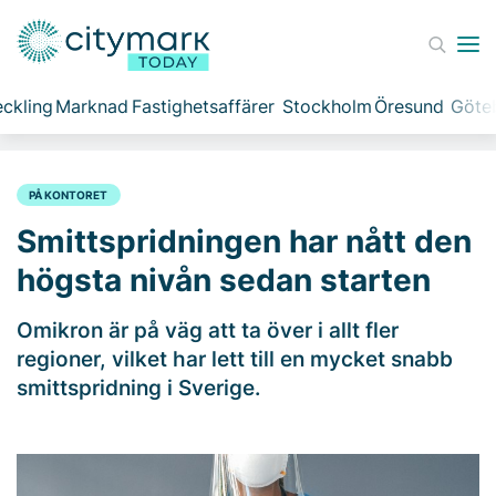
ckling
Marknad
Fastighetsaffärer
Stockholm
Öresund
Göte
PÅ KONTORET
Smittspridningen har nått den
högsta nivån sedan starten
Omikron är på väg att ta över i allt fler
regioner, vilket har lett till en mycket snabb
smittspridning i Sverige.