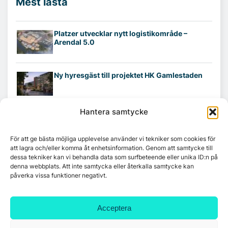
Mest lästa
Platzer utvecklar nytt logistikområde –
Arendal 5.0
Ny hyresgäst till projektet HK Gamlestaden
Hantera samtycke
7A återöppnar mötesvåning på Vasagatan
För att ge bästa möjliga upplevelse använder vi tekniker som cookies för
att lagra och/eller komma åt enhetsinformation. Genom att samtycke till
dessa tekniker kan vi behandla data som surfbeteende eller unika ID:n på
Tandem Health flyttar till Kungsgatan
denna webbplats. Att inte samtycka eller återkalla samtycke kan
påverka vissa funktioner negativt.
Croisette rådgivare vid fastighetsaffär
Acceptera