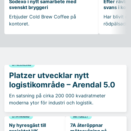
Sodexo i nytt samarbete med
Efter rävbesö
svenskt bryggeri
svans i ko
Erbjuder Cold Brew Coffee på
Har blivit en
kontoret.
rödpälsade 
UTVECKLING
Platzer utvecklar nytt
logistikområde – Arendal 5.0
En satsning på cirka 200 000 kvadratmeter
moderna ytor för industri och logistik.
UTHYRNING
AKTUELLT
Ny hyresgäst till
7A återöppnar