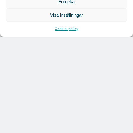
Förneka
Visa inställningar
Cookie-policy
Citymarks nyhetsbrev
Få relevanta branschnyheter