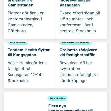
projektet HK
mötesvåning på
Gamlestaden
Vasagatan
Platzer gör ännu en
Ökand efterfrågan på
kontorsuthyrning i
större mötes- och
Gamlestaden,
konferensmiljöer i
Göteborg.
centrala Stockholm.
UTHYRNING
FASTIGHETSAFFÄRER
Tandem Health flyttar
Croisette rådgivare
till Kungsgatan
vid fastighetsaffär
Väljer Humlegårdens
Bevaclean AB har
fastighet på
avyttrat en
Kungsgatan 12–14 i
lättindustrifastighet i
Stockholm.
Löddeköpinge.
UTHYRNING
Flera nya
kontorshyresgäster till