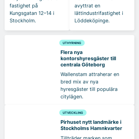
fastighet på
avyttrat en
Kungsgatan 12–14 i
lättindustrifastighet i
Stockholm.
Löddeköpinge.
UTHYRNING
Flera nya
kontorshyresgäster till
centrala Göteborg
Wallenstam attraherar en
bred mix av nya
hyresgäster till populära
citylägen.
UTVECKLING
Pirhuset nytt landmärke i
Stockholms Hamnkvarter
Tillträder marken som