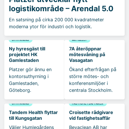
logistikområde – Arendal 5.0
En satsning på cirka 200 000 kvadratmeter
moderna ytor för industri och logistik.
UTHYRNING
AKTUELLT
Ny hyresgäst till
7A återöppnar
projektet HK
mötesvåning på
Gamlestaden
Vasagatan
Platzer gör ännu en
Ökand efterfrågan på
kontorsuthyrning i
större mötes- och
Gamlestaden,
konferensmiljöer i
Göteborg.
centrala Stockholm.
UTHYRNING
FASTIGHETSAFFÄRER
Tandem Health flyttar
Croisette rådgivare
till Kungsgatan
vid fastighetsaffär
Väljer Humlegårdens
Bevaclean AB har