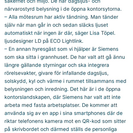
säkerhet och miljö. De har dagsljus- och
närvarostyrd belysning i de öppna kontorsytorna.
– Alla mötesrum har aktiv tändning. Man tänder
själv när man går in och sedan släcks ljuset
automatiskt när ingen är där, säger Lisa Töpel.
ljusdesigner LD på ECO Lightlink.
– En annan hyresgäst som vi hjälper är Siemens
som ska sitta i grannhuset. De har valt att gå ännu
längre gällande styrningar och ska integrera
rörelsevakter, givare för infallande dagsljus,
solskydd, kyl och värme i rummet tillsammans med
belysningen och inredning. Det här är i de öppna
kontorslandskapen, där Siemens har valt att inte
arbeta med fasta arbetsplatser. De kommer att
använda sig av en app i sina smart­phones där de
riktar telefonens kamera mot en QR-kod som sitter
på skrivbordet och därmed ställs de personliga