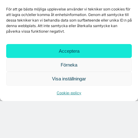
För att ge bästa möjliga upplevelse använder vi tekniker som cookies för
att lagra och/eller komma åt enhetsinformation. Genom att samtycke till
dessa tekniker kan vi behandla data som surfbeteende eller unika ID:n på
denna webbplats. Att inte samtycka eller återkalla samtycke kan
påverka vissa funktioner negativt.
Citymarks nyhetsbrev
Acceptera
Få relevanta branschnyheter
varje vecka
Förneka
Visa inställningar
Cookie-policy
Läs senaste analysen