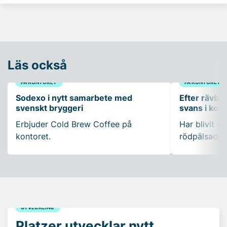
Läs också
PÅ KONTORET
PÅ KONTORET
Sodexo i nytt samarbete med
Efter rävbesö
svenskt bryggeri
svans i ko
Erbjuder Cold Brew Coffee på
Har blivit en
kontoret.
rödpälsade 
UTVECKLING
Platzer utvecklar nytt