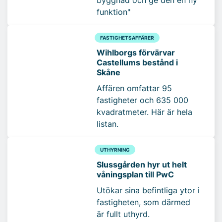
byggnad och ge den en ny
funktion"
FASTIGHETSAFFÄRER
Wihlborgs förvärvar
Castellums bestånd i
Skåne
Affären omfattar 95
fastigheter och 635 000
kvadratmeter. Här är hela
listan.
UTHYRNING
Slussgården hyr ut helt
våningsplan till PwC
Utökar sina befintliga ytor i
fastigheten, som därmed
är fullt uthyrd.